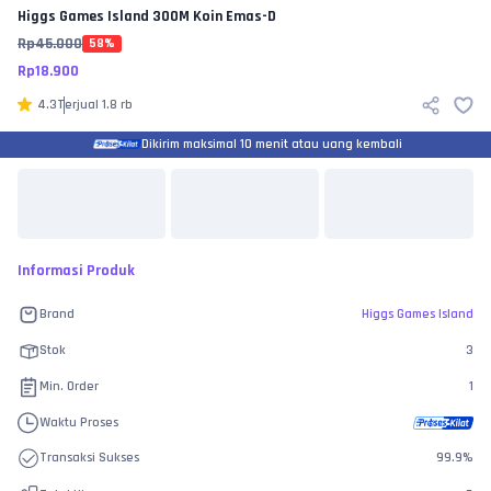
Higgs Games Island
300M Koin Emas-D
Rp
45.000
58
%
Rp
18.900
4.3
Terjual
1.8 rb
Dikirim maksimal 10 menit atau uang kembali
Informasi Produk
Brand
Higgs Games Island
Stok
3
Min. Order
1
Waktu Proses
Transaksi Sukses
99.9
%