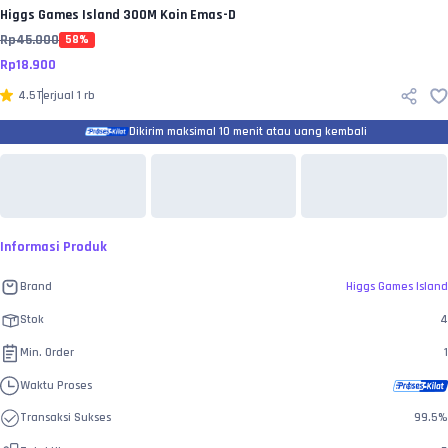
Higgs Games Island
300M Koin Emas-D
Rp
45.000
58
%
Rp
18.900
4.5
Terjual
1 rb
Dikirim maksimal 10 menit atau uang kembali
Informasi Produk
Brand
Higgs Games Island
Stok
4
Min. Order
1
Waktu Proses
Transaksi Sukses
99.5
%