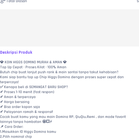
Total Ulasan
5
Deskripsi Produk
💎 KOIN HIGGS DOMINO MURAH & AMAN 💎
Top Up Cepat • Proses Kilat • 100% Aman
Butuh chip buat lanjut push rank & main santai tanpa takut kehabisan?
Kami siap bantu top up Chip Higgs Domino dengan proses super cepat dan 
terpercaya!
✅ Kenapa beli di SEMANGAT BARU SHOP?
✔ Proses 1–10 menit (fast respon)
✔ Aman & terpercaya
✔ Harga bersaing
✔ Bisa order kapan saja
✔ Pelayanan ramah & responsif
Cocok buat kamu yang mau main Domino RP, QiuQiu,Remi , dan mode favorit 
lainnya tanpa hambatan 🤩💥⚡
📌 Cara Order:
1.Masukkan ID Higgs Domino kamu
2.Pilih nominal chip