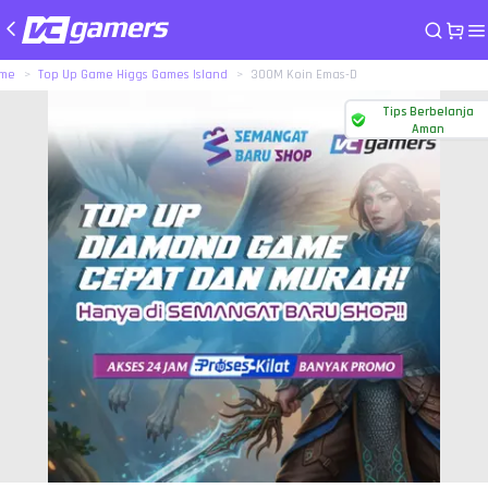
me
Top Up Game Higgs Games Island
300M Koin Emas-D
Tips Berbelanja
Aman