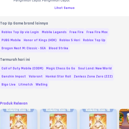
Pengiriman Cepat Pengiriman Cepat
Lihat Semua
Top Up Game brand lainnya
Roblox Top Up via Login
Mobile Legends
Free Fire
Free Fire Max
PUBG Mobile
Honor of Kings (HOK)
Roblox 5 Hari
Roblox Top Up
Dragon Nest M: Classic - SEA
Blood Strike
Termurah hari ini
Call of Duty Mobile (CODM)
Magic Chess Go Go
Soul Land: New World
Genshin Impact
Valorant
Honkai Star Rail
Zenless Zone Zero (ZZZ)
Bigo Live
Litmatch
WeSing
Produk Relevan