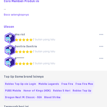
Cara Membeli Produk ini
...
Baca selengkapnya
Ulasan
kha rist
2 bulan yang lalu
Donitrio Donitrio
2 bulan yang lalu
B********
2 bulan yang lalu
Top Up Game brand lainnya
Roblox Top Up via Login
Mobile Legends
Free Fire
Free Fire Max
PUBG Mobile
Honor of Kings (HOK)
Roblox 5 Hari
Roblox Top Up
Dragon Nest M: Classic - SEA
Blood Strike
Termurah hari ini