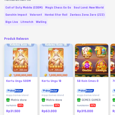
Call of Duty Mobile (CODM)
Magic Chess Go Go
Soul Land: New World
Genshin Impact
Valorant
Honkai Star Rail
Zenless Zone Zero (ZZZ)
Bigo Live
Litmatch
WeSing
Produk Relevan
Kartu Ungu 500M
Kartu Ungu 1B
5B Koin Emas-D
7
Higgs Games Island
Higgs Games Island
Higgs Games Island
Hi
Matrix store
Matrix store
GEMES GAMER
58
%
50
%
50
%
Rp75.000
Rp125.000
Rp625.000
R
Rp31.500
Rp63.000
Rp315.000
R