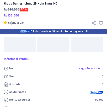
Higgs Games Island
2B Koin Emas MD
Rp
260.000
50
%
Rp
130.000
5
Terjual
834
Dikirim maksimal 10 menit atau uang kembali
Informasi Produk
Brand
Higgs Games Island
Stok
1
Min. Order
1
Waktu Proses
Transaksi Sukses
99.9
%