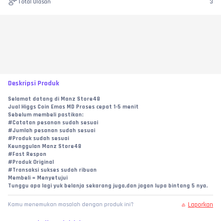
Total Ulasan
3
Deskripsi Produk
Selamat datang di Manz Store48
Jual Higgs Coin Emas MD Proses cepat 1-5 menit
Sebelum membeli pastikan:
#Catatan pesanan sudah sesuai
#Jumlah pesanan sudah sesuai
#Produk sudah sesuai
Keunggulan Manz Store48
#Fast Respon
#Produk Original
#Transaksi sukses sudah ribuan
Membeli = Menyetujui
Tunggu apa lagi yuk belanja sekarang juga,dan jagan lupa bintang 5 nya.
Laporkan
Kamu menemukan masalah dengan produk ini?