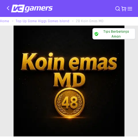
Home
Top Up Game Higgs Games Island
2B Koin Emas MD
Tips Berbelanja
Aman