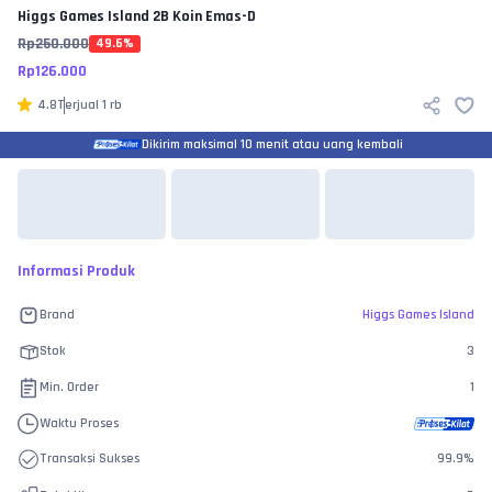
Higgs Games Island
2B Koin Emas-D
Rp
250.000
49.6
%
Rp
126.000
4.8
Terjual
1 rb
Dikirim maksimal 10 menit atau uang kembali
Informasi Produk
Brand
Higgs Games Island
Stok
3
Min. Order
1
Waktu Proses
Transaksi Sukses
99.9
%