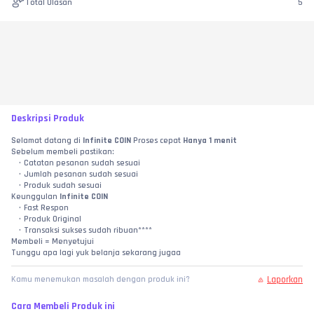
Total Ulasan
5
Deskripsi Produk
Selamat datang di 
Infinite COIN
 Proses cepat 
Hanya 1 menit
Sebelum membeli pastikan:
Catatan pesanan sudah sesuai
Jumlah pesanan sudah sesuai
Produk sudah sesuai
Keunggulan 
Infinite COIN
Fast Respon
Produk Original
Transaksi sukses sudah ribuan****
Membeli = Menyetujui
Tunggu apa lagi yuk belanja sekarang jugaa
Laporkan
Kamu menemukan masalah dengan produk ini?
Cara Membeli Produk ini