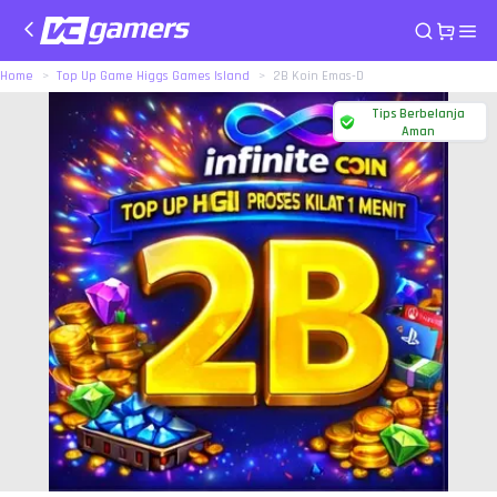
Home
Top Up Game Higgs Games Island
2B Koin Emas-D
Tips Berbelanja
Aman