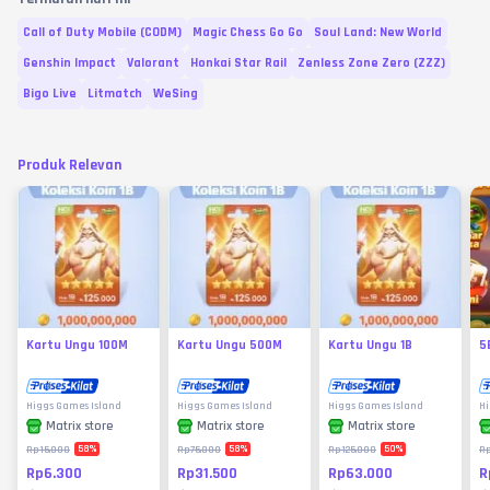
Call of Duty Mobile (CODM)
Magic Chess Go Go
Soul Land: New World
Genshin Impact
Valorant
Honkai Star Rail
Zenless Zone Zero (ZZZ)
Bigo Live
Litmatch
WeSing
Produk Relevan
Kartu Ungu 100M
Kartu Ungu 500M
Kartu Ungu 1B
5
Higgs Games Island
Higgs Games Island
Higgs Games Island
Hi
Matrix store
Matrix store
Matrix store
58
%
58
%
50
%
Rp15.000
Rp75.000
Rp125.000
R
Rp6.300
Rp31.500
Rp63.000
R