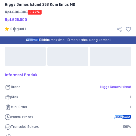
Higgs Games Island
25B Koin Emas MD
Rp
1.800.000
9.72
%
Rp
1.625.000
0
Terjual
1
Dikirim maksimal 10 menit atau uang kembali
Informasi Produk
Brand
Higgs Games Island
Stok
1
Min. Order
1
Waktu Proses
Transaksi Sukses
100
%