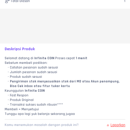
Total Ulasan
1
Deskripsi Produk
Selamat datang di 
Infinite COIN
 Proses cepat 
1 menit
Sebelum membeli pastikan:
Catatan pesanan sudah sesuai
Jumlah pesanan sudah sesuai
Produk sudah sesuai
Pengiriman stok menyesuaikan stok dari MD atau Akun penampung, 
Bisa Cek inbox atau fitur tukar kartu
Keunggulan 
Infinite COIN
Fast Respon
Produk Original
Transaksi sukses sudah ribuan****
Membeli = Menyetujui
Tunggu apa lagi yuk belanja sekarang jugaa
Laporkan
Kamu menemukan masalah dengan produk ini?