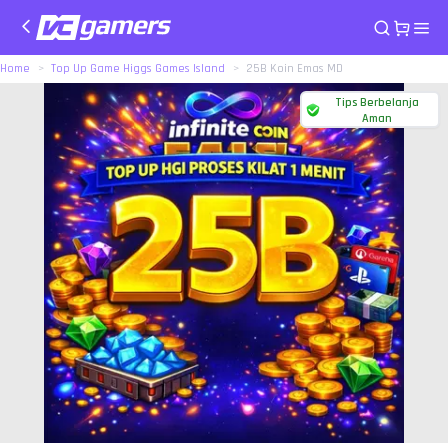
Home
Top Up Game Higgs Games Island
25B Koin Emas MD
Tips Berbelanja
Aman