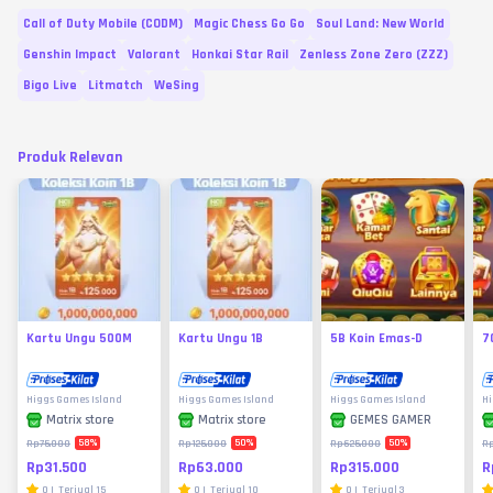
Call of Duty Mobile (CODM)
Magic Chess Go Go
Soul Land: New World
Genshin Impact
Valorant
Honkai Star Rail
Zenless Zone Zero (ZZZ)
Bigo Live
Litmatch
WeSing
Produk Relevan
Kartu Ungu 500M
Kartu Ungu 1B
5B Koin Emas-D
7
Higgs Games Island
Higgs Games Island
Higgs Games Island
Hi
Matrix store
Matrix store
GEMES GAMER
58
%
50
%
50
%
Rp75.000
Rp125.000
Rp625.000
R
Rp31.500
Rp63.000
Rp315.000
R
0
|
Terjual
15
0
|
Terjual
10
0
|
Terjual
3