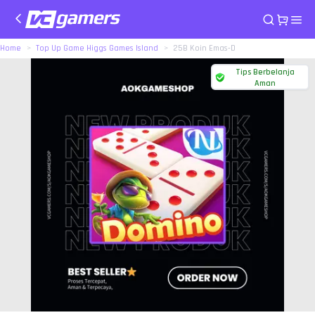
Home
Top Up Game Higgs Games Island
25B Koin Emas-D
Tips Berbelanja
Aman