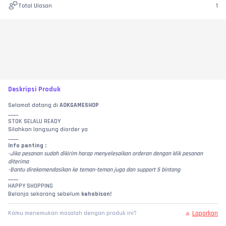
Total Ulasan
1
Deskripsi Produk
Selamat datang di 
AOKGAMESHOP
_____
STOK SELALU READY
Silahkan langsung diorder ya
_____
Info penting :
-Jika pesanan sudah dikirim harap menyelesaikan orderan dengan klik pesanan 
diterima
-Bantu direkomendasikan ke teman-teman juga dan support 5 bintang
_____
HAPPY SHOPPING
Belanja sekarang sebelum 
kehabisan!
Laporkan
Kamu menemukan masalah dengan produk ini?