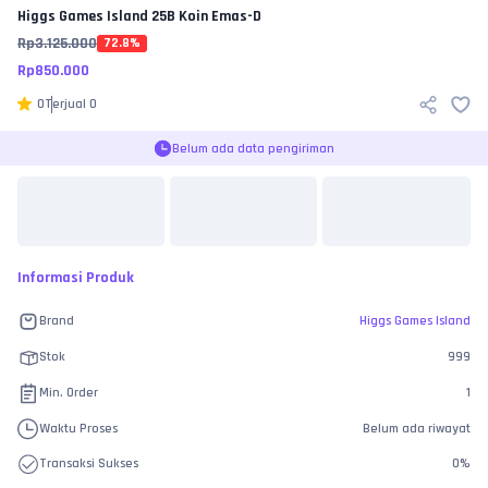
Higgs Games Island
25B Koin Emas-D
Rp
3.125.000
72.8
%
Rp
850.000
0
Terjual
0
Belum ada data pengiriman
Informasi Produk
Brand
Higgs Games Island
Stok
999
Min. Order
1
Waktu Proses
Belum ada riwayat
Transaksi Sukses
0
%