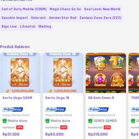
Call of Duty Mobile (CODM)
Magic Chess Go Go
Soul Land: New World
Genshin Impact
Valorant
Honkai Star Rail
Zenless Zone Zero (ZZZ)
Bigo Live
Litmatch
WeSing
Produk Relevan
Kartu Ungu 500M
Kartu Ungu 1B
5B Koin Emas-D
700M
Higgs Games Island
Higgs Games Island
Higgs Games Island
Higgs
Matrix store
Matrix store
GEMES GAMER
G
58
%
50
%
50
%
Rp75.000
Rp125.000
Rp625.000
Rp105
Rp31.500
Rp63.000
Rp315.000
Rp4