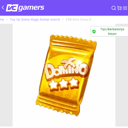
me
Top Up Game Higgs Games Island
25B Koin Emas-D
Tips Berbelanja
Aman