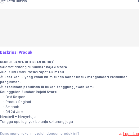
Total Ulasan
1
Deskripsi Produk
GERCEP HANYA HITUNGAN DETIK⚡️
Selamat datang di 
Sumber Rejeki Store
Jual 
KOIN Emas 
Proses cepat 
1-3 menit
⚠️ Pastikan ID yang kamu kirim sudah benar untuk menghindari kesalahan 
pengiriman.
⚠️ 
Kesalahan penulisan ID bukan tanggung jawab kami
.
Keunggulan 
Sumber Rejeki Store
 :
Fast Respon
Produk Original
Amanah
ON 24 Jam
Membeli = Menyetujui
Tunggu apa lagi yuk belanja sekarang juga
Laporkan
Kamu menemukan masalah dengan produk ini?