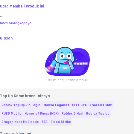
Cara Membeli Produk ini
...
Baca selengkapnya
Ulasan
Belum ada ulasan produk
Top Up Game brand lainnya
Roblox Top Up via Login
Mobile Legends
Free Fire
Free Fire Max
PUBG Mobile
Honor of Kings (HOK)
Roblox 5 Hari
Roblox Top Up
Dragon Nest M: Classic - SEA
Blood Strike
Termurah hari ini