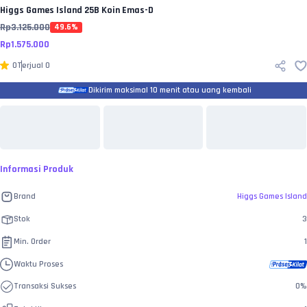
Higgs Games Island
25B Koin Emas-D
Rp
3.125.000
49.6
%
Rp
1.575.000
0
Terjual
0
Dikirim maksimal 10 menit atau uang kembali
Informasi Produk
Brand
Higgs Games Island
Stok
3
Min. Order
1
Waktu Proses
Transaksi Sukses
0
%