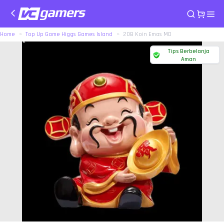
Home
Top Up Game Higgs Games Island
20B Koin Emas MD
Tips Berbelanja
Aman