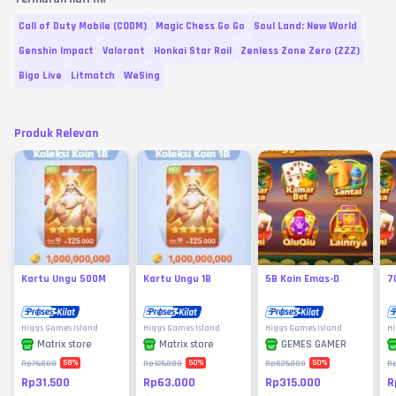
Call of Duty Mobile (CODM)
Magic Chess Go Go
Soul Land: New World
Genshin Impact
Valorant
Honkai Star Rail
Zenless Zone Zero (ZZZ)
Bigo Live
Litmatch
WeSing
Produk Relevan
Kartu Ungu 500M
Kartu Ungu 1B
5B Koin Emas-D
7
Higgs Games Island
Higgs Games Island
Higgs Games Island
Hi
Matrix store
Matrix store
GEMES GAMER
58
%
50
%
50
%
Rp75.000
Rp125.000
Rp625.000
R
Rp31.500
Rp63.000
Rp315.000
R