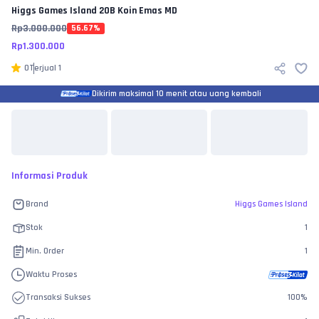
Higgs Games Island
20B Koin Emas MD
Rp
3.000.000
56.67
%
Rp
1.300.000
0
Terjual
1
Dikirim maksimal 10 menit atau uang kembali
Informasi Produk
Brand
Higgs Games Island
Stok
1
Min. Order
1
Waktu Proses
Transaksi Sukses
100
%