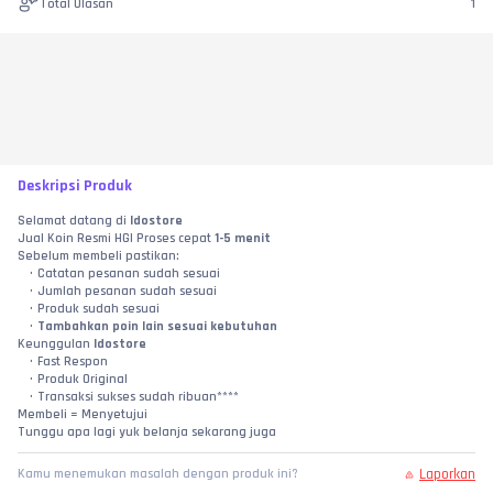
Total Ulasan
1
Deskripsi Produk
Selamat datang di 
Idostore
Jual Koin Resmi HGI Proses cepat 
1-5 menit
Sebelum membeli pastikan:
Catatan pesanan sudah sesuai
Jumlah pesanan sudah sesuai
Produk sudah sesuai
Tambahkan poin lain sesuai kebutuhan
Keunggulan 
Idostore
Fast Respon
Produk Original
Transaksi sukses sudah ribuan****
Membeli = Menyetujui
Tunggu apa lagi yuk belanja sekarang juga
Laporkan
Kamu menemukan masalah dengan produk ini?