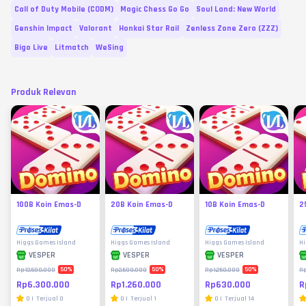
Call of Duty Mobile (CODM)
Magic Chess Go Go
Soul Land: New World
Genshin Impact
Valorant
Honkai Star Rail
Zenless Zone Zero (ZZZ)
Bigo Live
Litmatch
WeSing
Produk Relevan
100B Koin Emas-D
20B Koin Emas-D
10B Koin Emas-D
2
Higgs Games Island
Higgs Games Island
Higgs Games Island
Hi
VESPER
VESPER
VESPER
50
%
50
%
50
%
Rp12.500.000
Rp2.500.000
Rp1.250.000
Rp
Rp6.300.000
Rp1.260.000
Rp630.000
R
0
|
Terjual
0
0
|
Terjual
1
0
|
Terjual
14