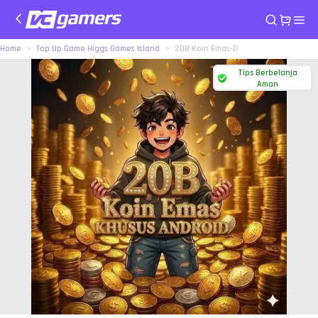
Home
Top Up Game Higgs Games Island
20B Koin Emas-D
Tips Berbelanja
Aman