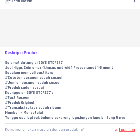
Total Ulasan
1
Deskripsi Produk
Selamat datang di BOYS STORE77
Jual Higgs Coin emas {khusus android } Proses cepat 1-5 menit
Sebelum membeli pastikan:
#Catatan pesanan sudah sesuai
#Jumlah pesanan sudah sesuai
#Produk sudah sesuai
Keunggulan BOYS STORE77 :
#Fast Respon
#Produk Original
#Transaksi sukses sudah ribuan
Membeli = Menyetujui
Tunggu apa lagi yuk belanja sekarang juga.jangan lupa bintang 5 nya.
Laporkan
Kamu menemukan masalah dengan produk ini?