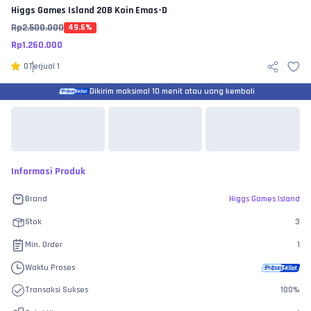
Higgs Games Island
20B Koin Emas-D
Rp
2.500.000
49.6
%
Rp
1.260.000
0
Terjual
1
Dikirim maksimal 10 menit atau uang kembali
Informasi Produk
Brand
Higgs Games Island
Stok
3
Min. Order
1
Waktu Proses
Transaksi Sukses
100
%