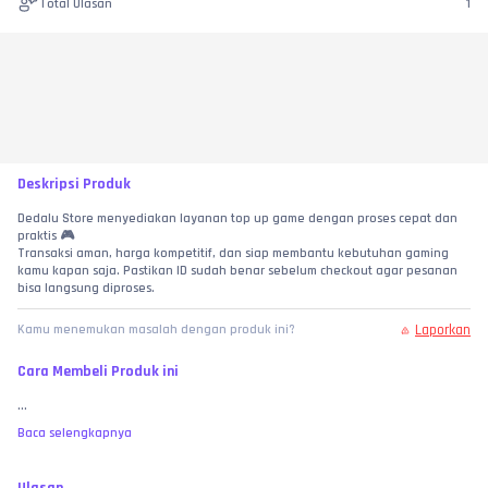
Total Ulasan
1
Deskripsi Produk
Dedalu Store menyediakan layanan top up game dengan proses cepat dan 
praktis 🎮
Transaksi aman, harga kompetitif, dan siap membantu kebutuhan gaming 
kamu kapan saja. Pastikan ID sudah benar sebelum checkout agar pesanan 
bisa langsung diproses.
Laporkan
Kamu menemukan masalah dengan produk ini?
Cara Membeli Produk ini
...
Baca selengkapnya