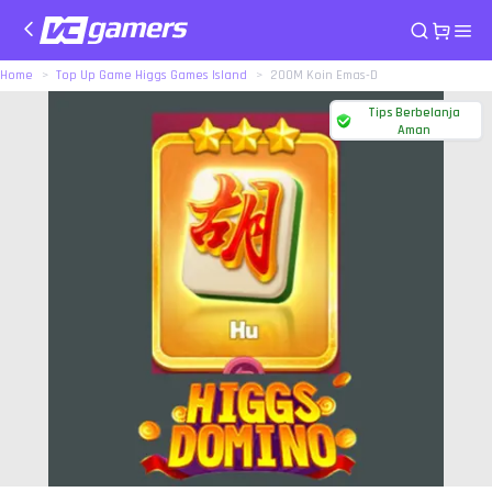
Home
Top Up Game Higgs Games Island
200M Koin Emas-D
Tips Berbelanja
Aman