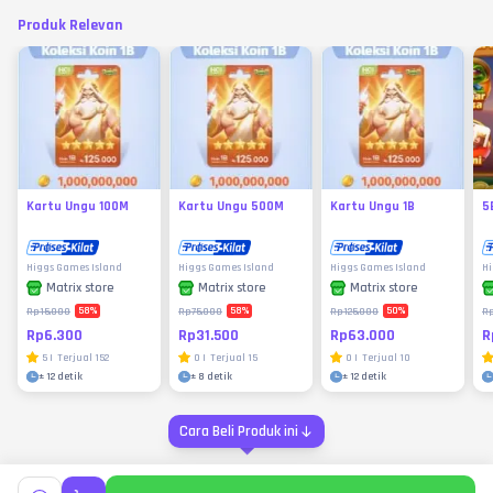
Produk Relevan
Kartu Ungu 100M
Kartu Ungu 500M
Kartu Ungu 1B
5
Higgs Games Island
Higgs Games Island
Higgs Games Island
Hi
Matrix store
Matrix store
Matrix store
58
%
58
%
50
%
Rp15.000
Rp75.000
Rp125.000
R
Rp6.300
Rp31.500
Rp63.000
R
5
|
Terjual
152
0
|
Terjual
15
0
|
Terjual
10
±
12 detik
±
8 detik
±
12 detik
Cara Beli Produk ini