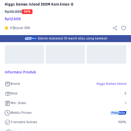
Higgs Games Island
200M Koin Emas-D
Rp
30.000
58
%
Rp
12.600
0
Terjual
388
Dikirim maksimal 10 menit atau uang kembali
Informasi Produk
Brand
Higgs Games Island
Stok
3
Min. Order
1
Waktu Proses
Transaksi Sukses
100
%