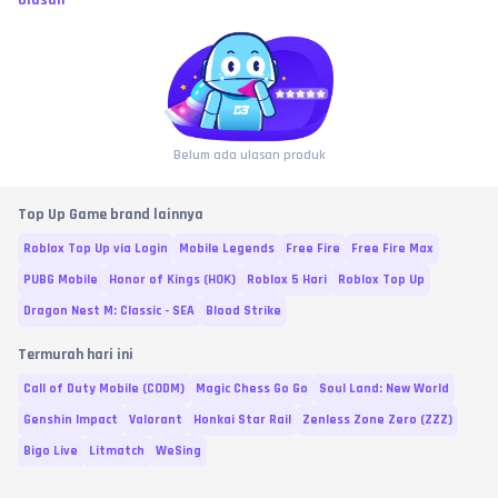
Ulasan
Belum ada ulasan produk
Top Up Game brand lainnya
Roblox Top Up via Login
Mobile Legends
Free Fire
Free Fire Max
PUBG Mobile
Honor of Kings (HOK)
Roblox 5 Hari
Roblox Top Up
Dragon Nest M: Classic - SEA
Blood Strike
Termurah hari ini
Call of Duty Mobile (CODM)
Magic Chess Go Go
Soul Land: New World
Genshin Impact
Valorant
Honkai Star Rail
Zenless Zone Zero (ZZZ)
Bigo Live
Litmatch
WeSing