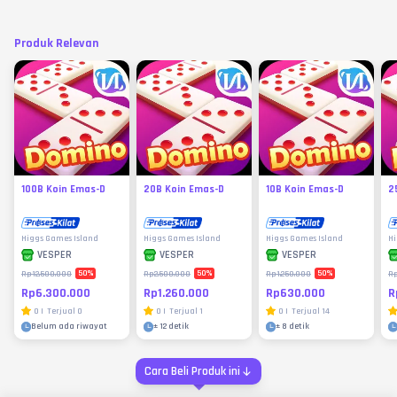
Produk Relevan
100B Koin Emas-D
20B Koin Emas-D
10B Koin Emas-D
2
Higgs Games Island
Higgs Games Island
Higgs Games Island
Hi
VESPER
VESPER
VESPER
50
%
50
%
50
%
Rp12.500.000
Rp2.500.000
Rp1.250.000
Rp
Rp6.300.000
Rp1.260.000
Rp630.000
R
0
|
Terjual
0
0
|
Terjual
1
0
|
Terjual
14
Belum ada riwayat
±
12 detik
±
8 detik
Cara Beli Produk ini