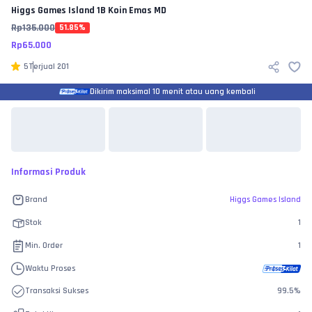
Higgs Games Island
1B Koin Emas MD
Rp
135.000
51.85
%
Rp
65.000
5
Terjual
201
Dikirim maksimal 10 menit atau uang kembali
Informasi Produk
Brand
Higgs Games Island
Stok
1
Min. Order
1
Waktu Proses
Transaksi Sukses
99.5
%