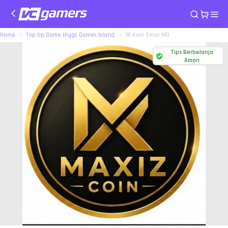
Home
Top Up Game Higgs Games Island
1B Koin Emas MD
Tips Berbelanja
Aman