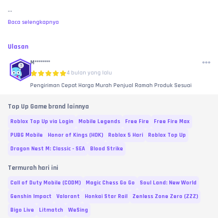
...
Baca selengkapnya
Ulasan
M********
4 bulan yang lalu
Pengiriman Cepat Harga Murah Penjual Ramah Produk Sesuai
Top Up Game brand lainnya
Roblox Top Up via Login
Mobile Legends
Free Fire
Free Fire Max
PUBG Mobile
Honor of Kings (HOK)
Roblox 5 Hari
Roblox Top Up
Dragon Nest M: Classic - SEA
Blood Strike
Termurah hari ini
Call of Duty Mobile (CODM)
Magic Chess Go Go
Soul Land: New World
Genshin Impact
Valorant
Honkai Star Rail
Zenless Zone Zero (ZZZ)
Bigo Live
Litmatch
WeSing