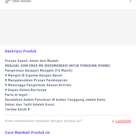
Total Ulasan
1
Deskripsi Produk
Proses Cepat, Aman dan Mudah.
MENJUAL KOIN EMAS MD (REKOMENDASI UNTUK PENGGUNA iPHONE)
Pengiriman Secepat Mungkin (1-5 Menit)
♥︎ Mengisi ID Ingame dengan Benar
♥︎ Menyelesaikan Proses Pembayaran
♥︎ Menunggu Pengiriman Sesuai Antrian
♥︎ Sopan Dalam Bertanya
Perlu di Ingat :
Kesalahan dalam Penulisan ID bukan Tanggung Jawab Kami.
Sabar dan Teliti Adalah Kunci.
Terima Kasih ♥︎
Laporkan
Kamu menemukan masalah dengan produk ini?
Cara Membeli Produk ini