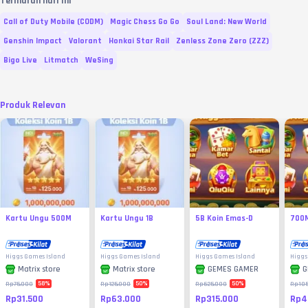
Termurah hari ini
Call of Duty Mobile (CODM)
Magic Chess Go Go
Soul Land: New World
Genshin Impact
Valorant
Honkai Star Rail
Zenless Zone Zero (ZZZ)
Bigo Live
Litmatch
WeSing
Produk Relevan
Kartu Ungu 500M
Kartu Ungu 1B
5B Koin Emas-D
700M
Higgs Games Island
Higgs Games Island
Higgs Games Island
Higgs
Matrix store
Matrix store
GEMES GAMER
G
58
%
50
%
50
%
Rp75.000
Rp125.000
Rp625.000
Rp105
Rp31.500
Rp63.000
Rp315.000
Rp4