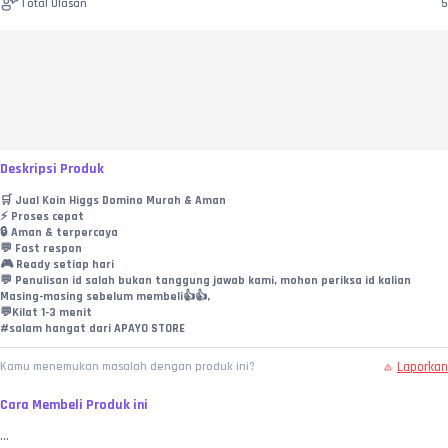
Total Ulasan
5
Deskripsi Produk
🛒 Jual Koin Higgs Domino Murah & Aman
⚡ Proses cepat
🔒 Aman & terpercaya
💬 Fast respon
🎮 Ready setiap hari
💬 Penulisan id salah bukan tanggung jawab kami, mohon periksa id kalian
Masing-masing sebelum membeli👍👍,
💬Kilat 1-3 menit
#salam hangat dari APAYO STORE
Laporkan
Kamu menemukan masalah dengan produk ini?
Cara Membeli Produk ini
...