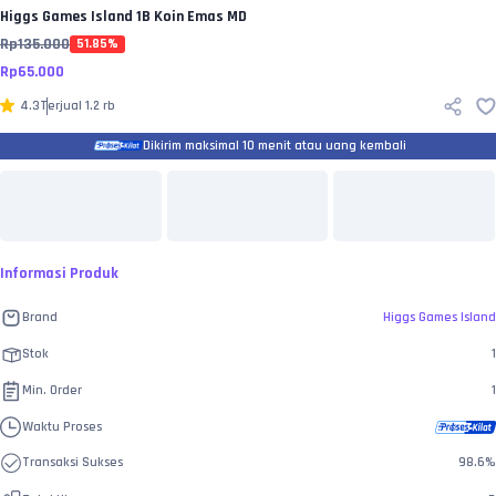
Higgs Games Island
1B Koin Emas MD
Rp
135.000
51.85
%
Rp
65.000
4.3
Terjual
1.2 rb
Dikirim maksimal 10 menit atau uang kembali
Informasi Produk
Brand
Higgs Games Island
Stok
1
Min. Order
1
Waktu Proses
Transaksi Sukses
98.6
%