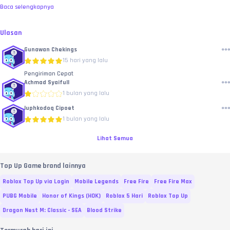
Baca selengkapnya
Ulasan
Gunawan Chekings
15 hari yang lalu
Pengiriman Cepat
Achmad Syaifull
1 bulan yang lalu
luphkodoq Cipoet
1 bulan yang lalu
Lihat Semua
Top Up Game brand lainnya
Roblox Top Up via Login
Mobile Legends
Free Fire
Free Fire Max
PUBG Mobile
Honor of Kings (HOK)
Roblox 5 Hari
Roblox Top Up
Dragon Nest M: Classic - SEA
Blood Strike