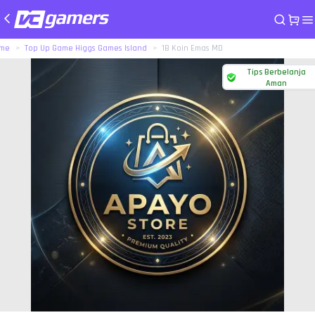
me
Top Up Game Higgs Games Island
1B Koin Emas MD
Tips Berbelanja
Aman