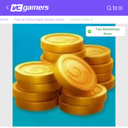
Home
Top Up Game Higgs Games Island
1B Koin Emas-D
Tips Berbelanja
Aman