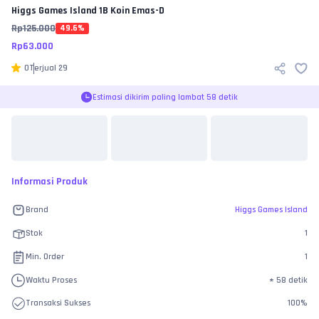
Higgs Games Island
1B Koin Emas-D
Rp
125.000
49.6
%
Rp
63.000
0
Terjual
29
Estimasi dikirim paling lambat 58 detik
Informasi Produk
Brand
Higgs Games Island
Stok
1
Min. Order
1
Waktu Proses
±
58 detik
Transaksi Sukses
100
%