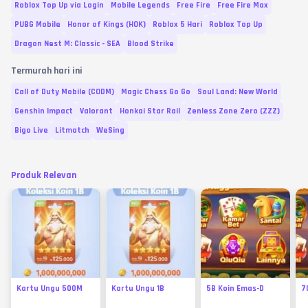
Roblox Top Up via Login
Mobile Legends
Free Fire
Free Fire Max
PUBG Mobile
Honor of Kings (HOK)
Roblox 5 Hari
Roblox Top Up
Dragon Nest M: Classic - SEA
Blood Strike
Termurah hari ini
Call of Duty Mobile (CODM)
Magic Chess Go Go
Soul Land: New World
Genshin Impact
Valorant
Honkai Star Rail
Zenless Zone Zero (ZZZ)
Bigo Live
Litmatch
WeSing
Produk Relevan
Kartu Ungu 500M
Kartu Ungu 1B
5B Koin Emas-D
7