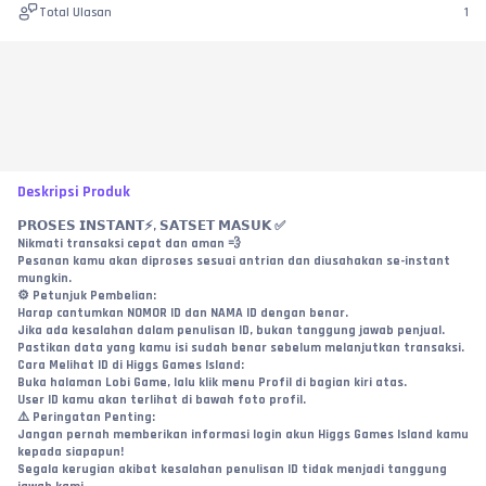
Total Ulasan
1
Deskripsi Produk
𝗣𝗥𝗢𝗦𝗘𝗦 𝗜𝗡𝗦𝗧𝗔𝗡𝗧⚡, 𝗦𝗔𝗧𝗦𝗘𝗧 𝗠𝗔𝗦𝗨𝗞 ✅
Nikmati transaksi cepat dan aman 💨
Pesanan kamu akan diproses sesuai antrian dan diusahakan se-instant 
mungkin.
⚙️ Petunjuk Pembelian:
Harap cantumkan NOMOR ID dan NAMA ID dengan benar.
Jika ada kesalahan dalam penulisan ID, bukan tanggung jawab penjual.
Pastikan data yang kamu isi sudah benar sebelum melanjutkan transaksi.
Cara Melihat ID di Higgs Games Island:
Buka halaman Lobi Game, lalu klik menu Profil di bagian kiri atas.
User ID kamu akan terlihat di bawah foto profil.
⚠️ Peringatan Penting:
Jangan pernah memberikan informasi login akun Higgs Games Island kamu 
kepada siapapun!
Segala kerugian akibat kesalahan penulisan ID tidak menjadi tanggung 