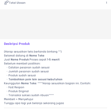
Total Ulasan
1
Deskripsi Produk
(Harap sesuaikan teks bertanda bintang **)
Selamat datang di 
Nama Toko
Jual 
Nama Produk
 Proses cepat 
1-5 menit
Sebelum membeli pastikan:
Catatan pesanan sudah sesuai
Jumlah pesanan sudah sesuai
Produk sudah sesuai
Tambahkan poin lain sesuai kebutuhan
Keunggulan 
Nama Toko
: ****Harap sesuaikan bagian ini. Contoh:
Fast Respon
Produk Original
Transaksi sukses sudah ribuan****
Membeli = Menyetujui
Tunggu apa lagi yuk belanja sekarang jugaa