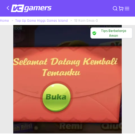
Home
Top Up Game Higgs Games Island
1B Koin Emas-D
Tips Berbelanja
Aman