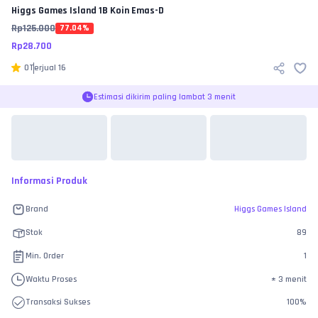
Higgs Games Island
1B Koin Emas-D
Rp
125.000
77.04
%
Rp
28.700
0
Terjual
16
Estimasi dikirim paling lambat 3 menit
Informasi Produk
Brand
Higgs Games Island
Stok
89
Min. Order
1
Waktu Proses
±
3 menit
Transaksi Sukses
100
%