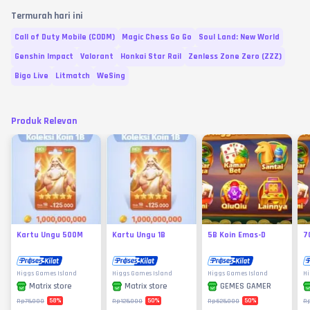
Termurah hari ini
Call of Duty Mobile (CODM)
Magic Chess Go Go
Soul Land: New World
Genshin Impact
Valorant
Honkai Star Rail
Zenless Zone Zero (ZZZ)
Bigo Live
Litmatch
WeSing
Produk Relevan
Kartu Ungu 500M
Kartu Ungu 1B
5B Koin Emas-D
7
Higgs Games Island
Higgs Games Island
Higgs Games Island
Hi
Matrix store
Matrix store
GEMES GAMER
58
%
50
%
50
%
Rp75.000
Rp125.000
Rp625.000
R