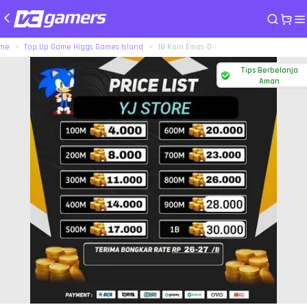
me
Top Up Game Higgs Games Island
1B Koin Emas-D
Tips Berbelanja
Aman