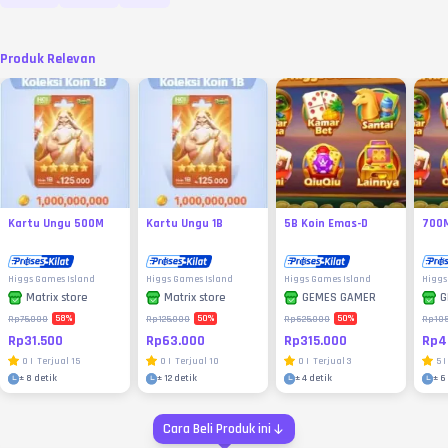
Produk Relevan
Kartu Ungu 500M
Kartu Ungu 1B
5B Koin Emas-D
700M
Higgs Games Island
Higgs Games Island
Higgs Games Island
Higgs
Matrix store
Matrix store
GEMES GAMER
G
58
%
50
%
50
%
Rp75.000
Rp125.000
Rp625.000
Rp105
Rp31.500
Rp63.000
Rp315.000
Rp4
0
|
Terjual
15
0
|
Terjual
10
0
|
Terjual
3
5
|
±
8 detik
±
12 detik
±
4 detik
±
6
Cara Beli Produk ini