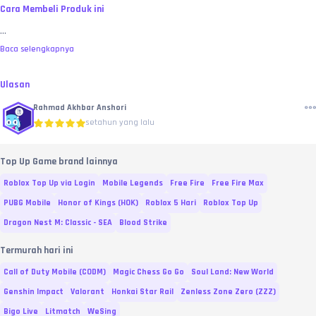
Cara Membeli Produk ini
...
Baca selengkapnya
Ulasan
Rahmad Akhbar Anshori
setahun yang lalu
Top Up Game brand lainnya
Roblox Top Up via Login
Mobile Legends
Free Fire
Free Fire Max
PUBG Mobile
Honor of Kings (HOK)
Roblox 5 Hari
Roblox Top Up
Dragon Nest M: Classic - SEA
Blood Strike
Termurah hari ini
Call of Duty Mobile (CODM)
Magic Chess Go Go
Soul Land: New World
Genshin Impact
Valorant
Honkai Star Rail
Zenless Zone Zero (ZZZ)
Bigo Live
Litmatch
WeSing