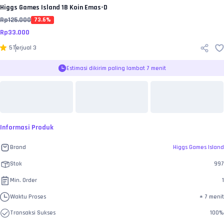
Higgs Games Island
1B Koin Emas-D
Rp
125.000
73.6
%
Rp
33.000
5
Terjual
3
Estimasi dikirim paling lambat 7 menit
Informasi Produk
Brand
Higgs Games Island
Stok
997
Min. Order
1
Waktu Proses
±
7 menit
Transaksi Sukses
100
%