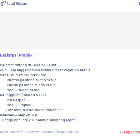
Total Ulasan
1
Deskripsi Produk
Selamat datang di
 Toko YJ STORE
Jual
 Chip Higgs Domino Island
 Proses cepat 
1-5 menit
Sebelum membeli pastikan:
Catatan pesanan sudah sesuai
Jumlah pesanan sudah sesuai
Produk sudah sesuai
Keunggulan
 Toko YJ STORE 
:
Fast Respon
Produk Original
Transaksi sukses sudah ribuan****
Membeli = Menyetujui
Tunggu apa lagi yuk belanja sekarang jugaa
Laporkan
Kamu menemukan masalah dengan produk ini?