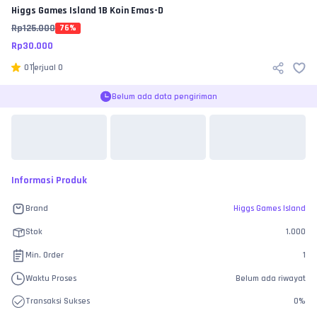
Higgs Games Island
1B Koin Emas-D
Rp
125.000
76
%
Rp
30.000
0
Terjual
0
Belum ada data pengiriman
Informasi Produk
Brand
Higgs Games Island
Stok
1.000
Min. Order
1
Waktu Proses
Belum ada riwayat
Transaksi Sukses
0
%