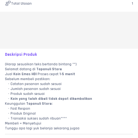
Total Ulasan
1
Deskripsi Produk
(Harap sesuaikan teks bertanda bintang **)
Selamat datang di 
Tapanuli Store
Jual 
Koin Emas HDI
 Proses cepat 
1-5 menit
Sebelum membeli pastikan:
Catatan pesanan sudah sesuai
Jumlah pesanan sudah sesuai
Produk sudah sesuai
Koin yang telah dibeli tidak dapat dikembalikan
Keunggulan 
Tapanuli Store
: 
Fast Respon
Produk Original
Transaksi sukses sudah ribuan****
Membeli = Menyetujui
Tunggu apa lagi yuk belanja sekarang jugaa