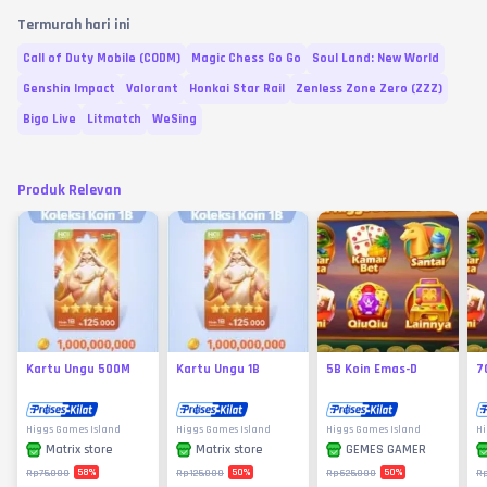
Termurah hari ini
Call of Duty Mobile (CODM)
Magic Chess Go Go
Soul Land: New World
Genshin Impact
Valorant
Honkai Star Rail
Zenless Zone Zero (ZZZ)
Bigo Live
Litmatch
WeSing
Produk Relevan
Kartu Ungu 500M
Kartu Ungu 1B
5B Koin Emas-D
7
Higgs Games Island
Higgs Games Island
Higgs Games Island
Hi
Matrix store
Matrix store
GEMES GAMER
58
%
50
%
50
%
Rp75.000
Rp125.000
Rp625.000
R