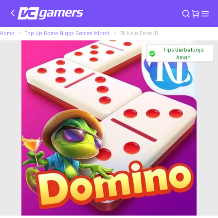
Home
Top Up Game Higgs Games Island
1B Koin Emas-D
Tips Berbelanja
Aman