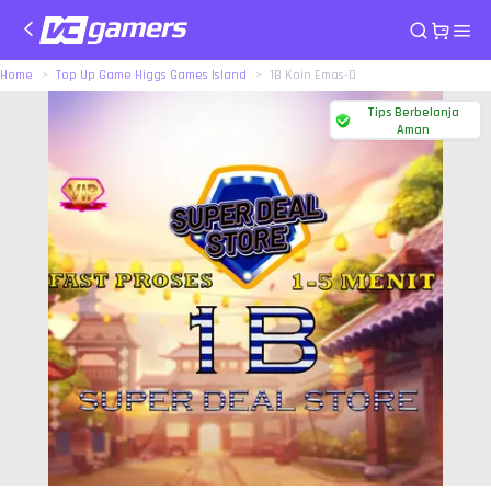
Home
Top Up Game Higgs Games Island
1B Koin Emas-D
Tips Berbelanja
Aman