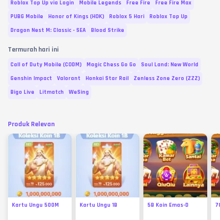
Roblox Top Up via Login
Mobile Legends
Free Fire
Free Fire Max
PUBG Mobile
Honor of Kings (HOK)
Roblox 5 Hari
Roblox Top Up
Dragon Nest M: Classic - SEA
Blood Strike
Termurah hari ini
Call of Duty Mobile (CODM)
Magic Chess Go Go
Soul Land: New World
Genshin Impact
Valorant
Honkai Star Rail
Zenless Zone Zero (ZZZ)
Bigo Live
Litmatch
WeSing
Produk Relevan
Kartu Ungu 500M
Kartu Ungu 1B
5B Koin Emas-D
7