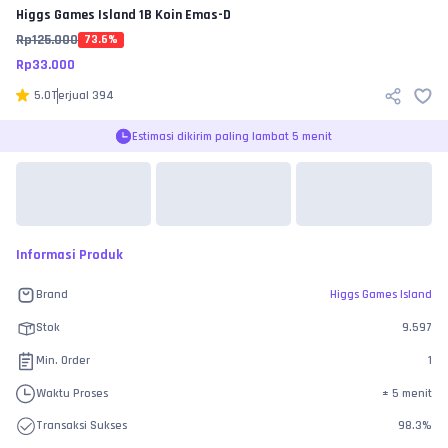
Higgs Games Island
1B Koin Emas-D
Rp
125.000
73.6
%
Rp
33.000
5.0
Terjual
394
Estimasi dikirim paling lambat 5 menit
Informasi Produk
Brand
Higgs Games Island
Stok
9.597
Min. Order
1
Waktu Proses
±
5 menit
Transaksi Sukses
98.3
%