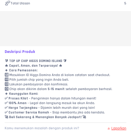
Total Ulasan
5
Deskripsi Produk
🔰 TOP UP CHIP HIGGS DOMINO ISLAND 🔰
🔥 
Cepat, Aman, dan Terpercaya!
 🔥
🔹 
Cara Pemesanan:
1️⃣ Masukkan ID Higgs Domino Anda di kolom catatan saat checkout.
2️⃣ Pilih jumlah chip yang ingin Anda beli.
3️⃣ Lakukan pembayaran dan konfirmasi.
4️⃣ Chip akan dikirim dalam 
5-15 menit
 setelah pembayaran berhasil.
🔹 
Keunggulan Kami:
✅ 
Proses Kilat
 – Pengiriman hanya dalam hitungan menit!
✅ 
100% Aman
 – Legal dan langsung masuk ke akun Anda.
✅ 
Harga Terjangkau
 – Dijamin lebih murah dari yang lain!
✅ 
Customer Service Ramah
 – Siap membantu jika ada kendala.
🚀 
Beli Sekarang & Menangkan Banyak Jackpot!
 🚀
Laporkan
Kamu menemukan masalah dengan produk ini?