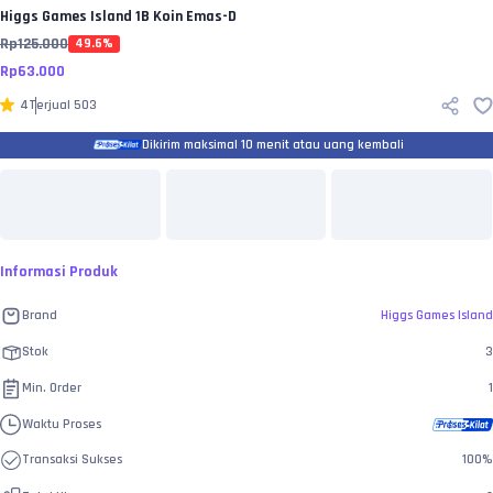
Higgs Games Island
1B Koin Emas-D
Rp
125.000
49.6
%
Rp
63.000
4
Terjual
503
Dikirim maksimal 10 menit atau uang kembali
Informasi Produk
Brand
Higgs Games Island
Stok
3
Min. Order
1
Waktu Proses
Transaksi Sukses
100
%