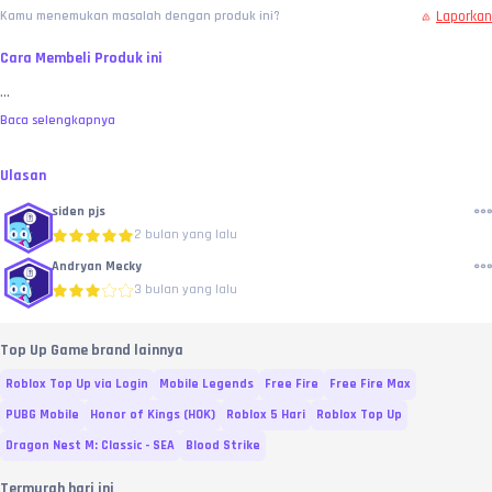
Laporkan
Kamu menemukan masalah dengan produk ini?
Cara Membeli Produk ini
...
Baca selengkapnya
Ulasan
siden pjs
2 bulan yang lalu
Andryan Mecky
3 bulan yang lalu
Top Up Game brand lainnya
Roblox Top Up via Login
Mobile Legends
Free Fire
Free Fire Max
PUBG Mobile
Honor of Kings (HOK)
Roblox 5 Hari
Roblox Top Up
Dragon Nest M: Classic - SEA
Blood Strike
Termurah hari ini