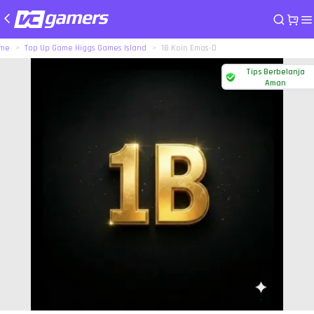
me
Top Up Game Higgs Games Island
1B Koin Emas-D
Tips Berbelanja
Aman