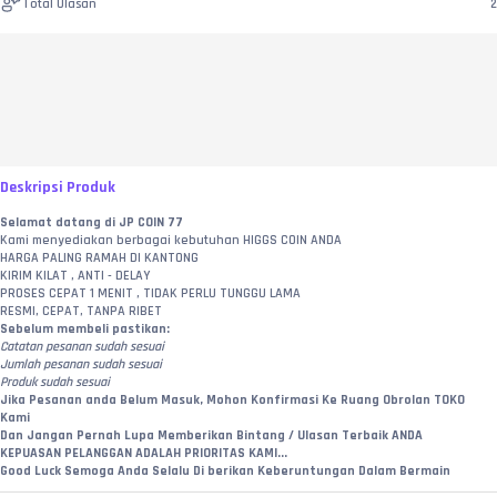
Total Ulasan
2
Deskripsi Produk
Selamat datang di JP COIN 77
Kami menyediakan berbagai kebutuhan HIGGS COIN ANDA
HARGA PALING RAMAH DI KANTONG
KIRIM KILAT , ANTI - DELAY
PROSES CEPAT 1 MENIT , TIDAK PERLU TUNGGU LAMA
RESMI, CEPAT, TANPA RIBET
Sebelum membeli pastikan:
Catatan pesanan sudah sesuai
Jumlah pesanan sudah sesuai
Produk sudah sesuai
Jika Pesanan anda Belum Masuk, Mohon Konfirmasi Ke Ruang Obrolan TOKO 
Kami
Dan Jangan Pernah Lupa Memberikan Bintang / Ulasan Terbaik ANDA
KEPUASAN PELANGGAN ADALAH PRIORITAS KAMI...
Good Luck Semoga Anda Selalu Di berikan Keberuntungan Dalam Bermain