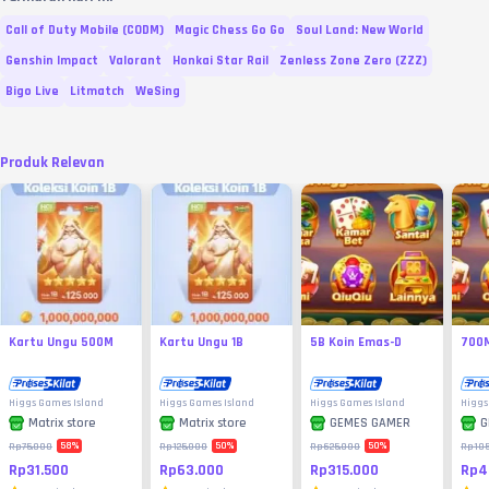
Call of Duty Mobile (CODM)
Magic Chess Go Go
Soul Land: New World
Genshin Impact
Valorant
Honkai Star Rail
Zenless Zone Zero (ZZZ)
Bigo Live
Litmatch
WeSing
Produk Relevan
Kartu Ungu 500M
Kartu Ungu 1B
5B Koin Emas-D
700M
Higgs Games Island
Higgs Games Island
Higgs Games Island
Higgs
Matrix store
Matrix store
GEMES GAMER
G
58
%
50
%
50
%
Rp75.000
Rp125.000
Rp625.000
Rp105
Rp31.500
Rp63.000
Rp315.000
Rp4