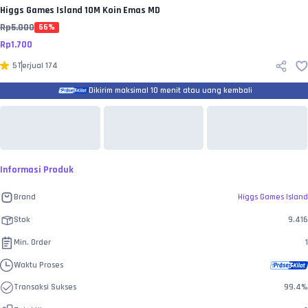
Higgs Games Island
10M Koin Emas MD
Rp
5.000
66
%
Rp
1.700
5
Terjual
174
Dikirim maksimal 10 menit atau uang kembali
Informasi Produk
Brand
Higgs Games Island
Stok
9.416
Min. Order
1
Waktu Proses
Transaksi Sukses
99.4
%