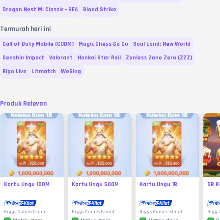
Dragon Nest M: Classic - SEA
Blood Strike
Termurah hari ini
Call of Duty Mobile (CODM)
Magic Chess Go Go
Soul Land: New World
Genshin Impact
Valorant
Honkai Star Rail
Zenless Zone Zero (ZZZ)
Bigo Live
Litmatch
WeSing
Produk Relevan
Kartu Ungu 100M
Kartu Ungu 500M
Kartu Ungu 1B
5B K
Higgs Games Island
Higgs Games Island
Higgs Games Island
Higgs