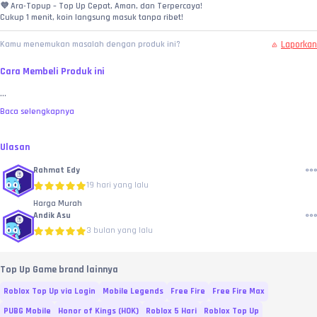
💜 Ara-Topup – Top Up Cepat, Aman, dan Terpercaya!
Cukup 1 menit, koin langsung masuk tanpa ribet!
Laporkan
Kamu menemukan masalah dengan produk ini?
Cara Membeli Produk ini
...
Baca selengkapnya
Ulasan
Rahmat Edy
19 hari yang lalu
Harga Murah
Andik Asu
3 bulan yang lalu
Top Up Game brand lainnya
Roblox Top Up via Login
Mobile Legends
Free Fire
Free Fire Max
PUBG Mobile
Honor of Kings (HOK)
Roblox 5 Hari
Roblox Top Up