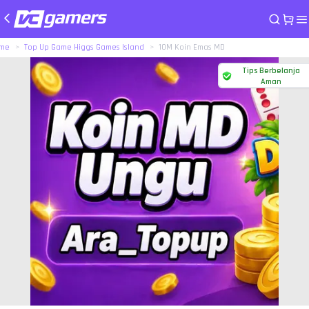
me
Top Up Game Higgs Games Island
10M Koin Emas MD
Tips Berbelanja
Aman