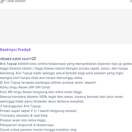
Total Ulasan
2
Deskripsi Produk
PROSES KIRIM KILAT⚡💥
Ara Topup
 adalah toko online terpercaya yang menyediakan layanan top up game 
Higgs Domino Island / Higgs Games Island dengan proses cepat, aman, dan harga 
bersaing. Ara-Topup hadir sebagai solusi terbaik bagi para pemain yang ingin 
mengisi koin tanpa ribet dan tanpa menunggu lama.
Di Ara-Topup tersedia berbagai pilihan produk resmi, seperti:
Kartu Ungu Resmi (VIP Gift Card)
Koin MD Ungu Resmi langsung dari mitra resmi Higgs
Semua transaksi dijamin 100% legal dan aman, karena berasal dari jalur resmi, 
sehingga tidak perlu khawatir akun terkena masalah.
⚡ Keunggulan Ara-Topup:
Proses super cepat ⚡ (± 1 menit langsung masuk)
Transaksi otomatis & real-time
Produk resmi dari mitra Higgs
Pelayanan responsif & terpercaya
Cocok untuk pemain harian hingga kolektor chip