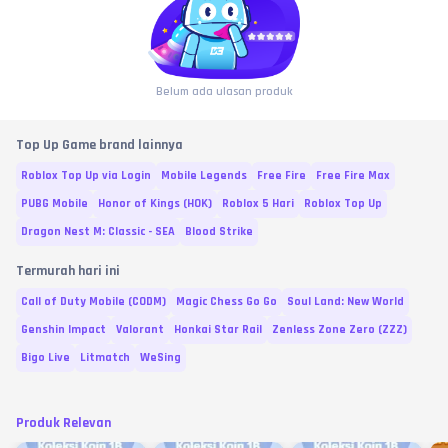
Belum ada ulasan produk
Top Up Game brand lainnya
Roblox Top Up via Login
Mobile Legends
Free Fire
Free Fire Max
PUBG Mobile
Honor of Kings (HOK)
Roblox 5 Hari
Roblox Top Up
Dragon Nest M: Classic - SEA
Blood Strike
Termurah hari ini
Call of Duty Mobile (CODM)
Magic Chess Go Go
Soul Land: New World
Genshin Impact
Valorant
Honkai Star Rail
Zenless Zone Zero (ZZZ)
Bigo Live
Litmatch
WeSing
Produk Relevan