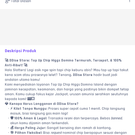
Total Ulasan
1
Deskripsi Produk
🚀 
DDise Store: Top Up Chip Higgs Domino Termurah, Tercepat, & 100% 
Anti-Ribet!
 🚀
Halo Slotters! Lagi asik nge-spin tapi chip keburu abis? Mau top up tapi takut 
kena scam atau prosesnya lelet? Tenang, 
DDise Store
 hadir buat jadi 
andalan utama kamu!
Kami menyediakan layanan Top Up Chip Higgs Domino Island dengan 
jaminan kecepatan, keamanan, dan harga yang pastinya bikin dompet tetap 
aman. Kamu cukup fokus kejar Jackpot, urusan amunisi serahkan seutuhnya 
kepada kami! 🎰💥
💎 
Kenapa Harus Langganan di DDise Store?
⚡ 
Kilat Tanpa Nunggu:
 Proses super cepat cuma 1 menit. Chip langsung 
masuk, bisa langsung gas main lagi!
🛡️ 
100% Aman & Legal:
 Transaksi resmi dan terpercaya. Bebas 
banned
, 
akun kamu dijamin aman terkendali.
💰 
Harga Paling Jujur:
 Sangat bersaing dan ramah di kantong.
🎯 
Pilihan Fleksibel:
 Bisa 
request
 nominal chip berapapun sesuai dengan 