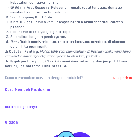
kebutuhan dan gaya mainmu.
🤝 
Admin Fast Respons:
 Pelayanan ramah, cepat tanggap, dan siap 
membantu kelancaran transaksimu.
📌 
Cara Gampang Buat Order:
Kirim 
ID Higgs Domino
 kamu dengan benar melalui chat atau catatan 
pesanan.
Pilih 
nominal chip
 yang ingin di-top up.
Selesaikan langkah 
pembayaran
.
Done!
 Duduk manis sebentar, chip akan langsung mendarat di akunmu 
dalam hitungan menit.
⚠️ 
Catatan Penting:
Mohon teliti saat memasukkan ID. Pastikan angka yang kamu 
kirim sudah benar agar chip tidak nyasar ke akun lain, ya Bosku!
🔥 
Nggak perlu ragu lagi. Yuk, isi amunisimu sekarang dan jemput JP-mu 
hari ini juga bersama DDise Store!
 🔥
Laporkan
Kamu menemukan masalah dengan produk ini?
Cara Membeli Produk ini
...
Baca selengkapnya
Ulasan