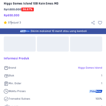
Higgs Games Island
10B Koin Emas MD
Rp
1.500.000
56.67
%
Rp
650.000
0
Terjual
3
Dikirim maksimal 10 menit atau uang kembali
Informasi Produk
Brand
Higgs Games Island
Stok
1
Min. Order
1
Waktu Proses
Transaksi Sukses
100
%