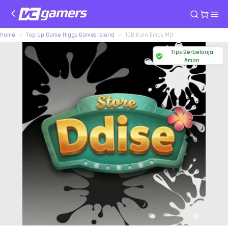
Home
Top Up Game Higgs Games Island
10B Koin Emas MD
Tips Berbelanja
Aman