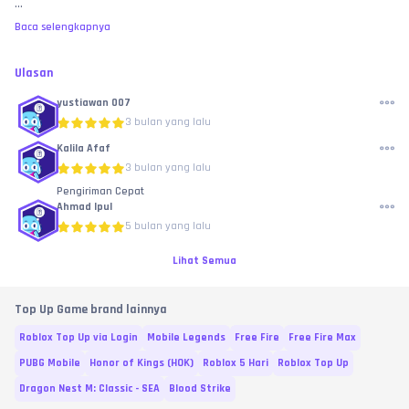
...
VCGamer.
📍
Kami berterima kasih atas ulasan Anda yang luar biasa, Kami akan terus 
Baca selengkapnya
berusaha untuk memberikan layanan terbaik
✍ 
Dengan membeli, berarti kamu telah menyetujui semua ketentuan di 
Ulasan
atas.
📝 
Terima kasih sudah belanja di toko Rexxa !
yustiawan 007
💎
 HAPPY SHOPPING !
3 bulan yang lalu
Kalila Afaf
3 bulan yang lalu
Pengiriman Cepat
Ahmad Ipul
5 bulan yang lalu
Lihat Semua
Top Up Game brand lainnya
Roblox Top Up via Login
Mobile Legends
Free Fire
Free Fire Max
PUBG Mobile
Honor of Kings (HOK)
Roblox 5 Hari
Roblox Top Up
Dragon Nest M: Classic - SEA
Blood Strike