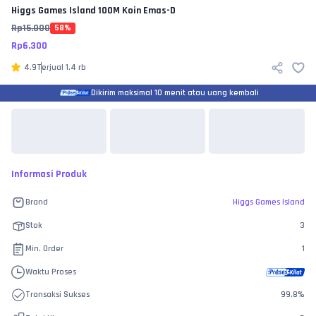
Higgs Games Island
100M Koin Emas-D
Rp
15.000
58
%
Rp
6.300
4.9
Terjual
1.4 rb
Dikirim maksimal 10 menit atau uang kembali
Informasi Produk
Brand
Higgs Games Island
Stok
3
Min. Order
1
Waktu Proses
Transaksi Sukses
99.8
%