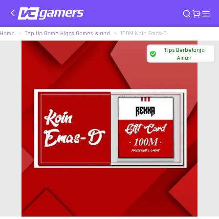
Home
Top Up Game Higgs Games Island
100M Koin Emas-D
Tips Berbelanja
Aman