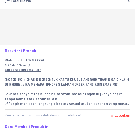
Total Ulasan
5
Deskripsi Produk
Welcome to TOKO REXXA .
⚡️
KILAT 1 MENIT ⚡️
KOLEKSI KOIN EMAS-D !
(
NOTED: KOIN EMAS-D BERBENTUK KARTU KHUSUS ANDROID TIDAK BISA DIKLAIM 
DI IPHONE , JIKA MEMAKAI IPHONE SILAHKAN ORDER YANG KOIN EMAS MD)
📍
Harap hanya mengisi bagian catatan/notes dengan ID [Hanya angka, 
tanpa nama atau Karakter lain].
📍
Pengiriman akan langsung diproses sesuai urutan pesanan yang masuk 
pada kami.
📍
Segala bentuk kesalahan ID adalah tanggung jawab pembeli.
Laporkan
Kamu menemukan masalah dengan produk ini?
📍
Kami menyimpan bukti pengiriman 30 hari terakhir.
📍
Jika terjadi kendala dengan pesanan silahkan membuat komplain pada 
Cara Membeli Produk ini
pesanan.
📍
Jika pesanan dibatalkan maka Pengembalian Saldo akan diproses oleh 