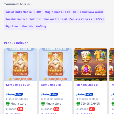
Termurah hari ini
Call of Duty Mobile (CODM)
Magic Chess Go Go
Soul Land: New World
Genshin Impact
Valorant
Honkai Star Rail
Zenless Zone Zero (ZZZ)
Bigo Live
Litmatch
WeSing
Produk Relevan
Kartu Ungu 500M
Kartu Ungu 1B
5B Koin Emas-D
7
Higgs Games Island
Higgs Games Island
Higgs Games Island
Hi
Matrix store
Matrix store
GEMES GAMER
58
%
50
%
50
%
Rp75.000
Rp125.000
Rp625.000
R