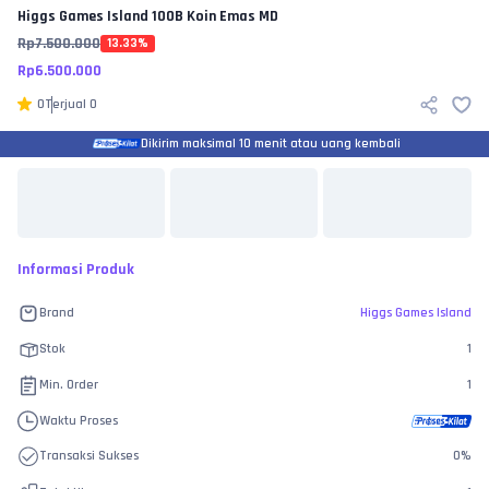
Higgs Games Island
100B Koin Emas MD
Rp
7.500.000
13.33
%
Rp
6.500.000
0
Terjual
0
Dikirim maksimal 10 menit atau uang kembali
Informasi Produk
Brand
Higgs Games Island
Stok
1
Min. Order
1
Waktu Proses
Transaksi Sukses
0
%