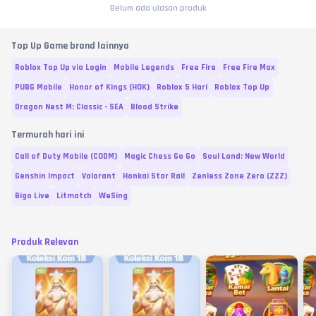
Belum ada ulasan produk
Top Up Game brand lainnya
Roblox Top Up via Login
Mobile Legends
Free Fire
Free Fire Max
PUBG Mobile
Honor of Kings (HOK)
Roblox 5 Hari
Roblox Top Up
Dragon Nest M: Classic - SEA
Blood Strike
Termurah hari ini
Call of Duty Mobile (CODM)
Magic Chess Go Go
Soul Land: New World
Genshin Impact
Valorant
Honkai Star Rail
Zenless Zone Zero (ZZZ)
Bigo Live
Litmatch
WeSing
Produk Relevan