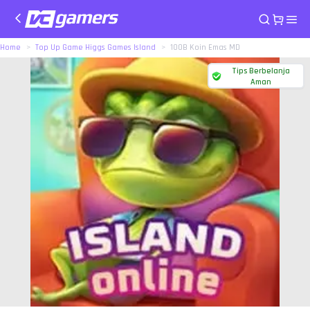
Home
Top Up Game Higgs Games Island
100B Koin Emas MD
Tips Berbelanja
Aman