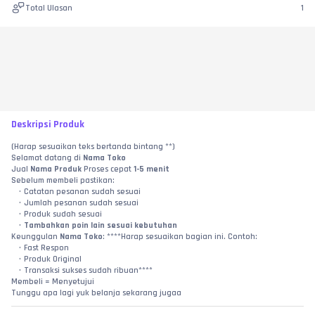
Total Ulasan
1
Deskripsi Produk
(Harap sesuaikan teks bertanda bintang **)
Selamat datang di 
Nama Toko
Jual 
Nama Produk
 Proses cepat 
1-5 menit
Sebelum membeli pastikan:
Catatan pesanan sudah sesuai
Jumlah pesanan sudah sesuai
Produk sudah sesuai
Tambahkan poin lain sesuai kebutuhan
Keunggulan 
Nama Toko
: ****Harap sesuaikan bagian ini. Contoh:
Fast Respon
Produk Original
Transaksi sukses sudah ribuan****
Membeli = Menyetujui
Tunggu apa lagi yuk belanja sekarang jugaa