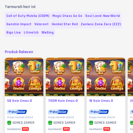
Termurah hari ini
Call of Duty Mobile (CODM)
Magic Chess Go Go
Soul Land: New World
Genshin Impact
Valorant
Honkai Star Rail
Zenless Zone Zero (ZZZ)
Bigo Live
Litmatch
WeSing
Produk Relevan
5B Koin Emas-D
700M Koin Emas-D
1B Koin Emas-D
2
Higgs Games Island
Higgs Games Island
Higgs Games Island
Hi
GEMES GAMER
GEMES GAMER
GEMES GAMER
50
%
58
%
50
%
Rp625.000
Rp105.000
Rp125.000
Rp