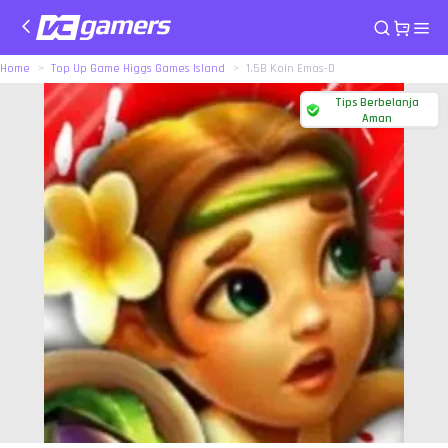
Home
Top Up Game Higgs Games Island
1.5B Koin Emas-D
Tips Berbelanja
Aman