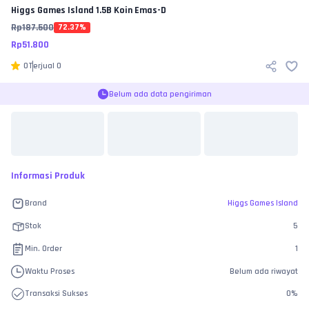
Higgs Games Island
1.5B Koin Emas-D
Rp
187.500
72.37
%
Rp
51.800
0
Terjual
0
Belum ada data pengiriman
Informasi Produk
Brand
Higgs Games Island
Stok
5
Min. Order
1
Waktu Proses
Belum ada riwayat
Transaksi Sukses
0
%