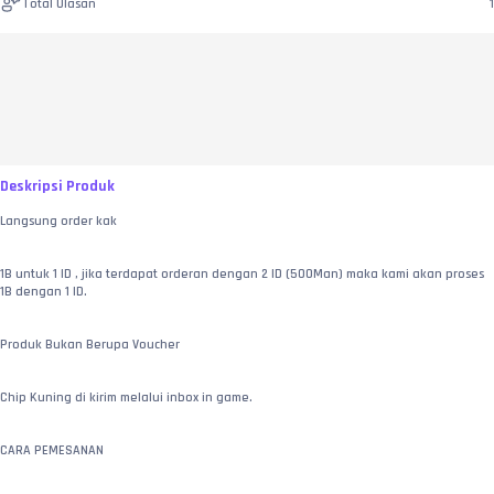
Total Ulasan
1
Deskripsi Produk
Langsung order kak
1B untuk 1 ID , jika terdapat orderan dengan 2 ID (500Man) maka kami akan proses 
1B dengan 1 ID.
Produk Bukan Berupa Voucher
Chip Kuning di kirim melalui inbox in game.
CARA PEMESANAN