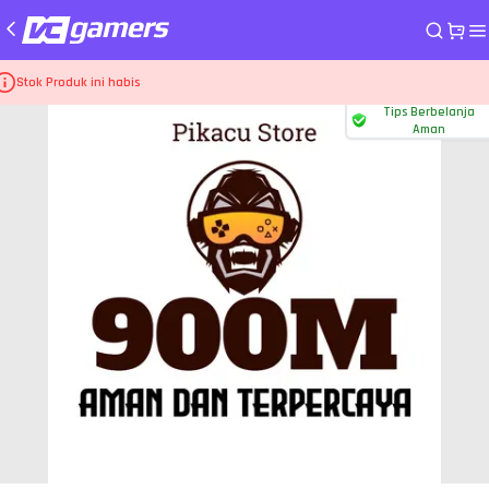
me
Top Up Game Higgs Games Island
900M Koin Emas-D
Stok Produk ini habis
Tips Berbelanja
Aman