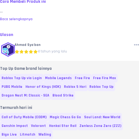
Cara Membeli Produk ini
...
Baca selengkapnya
Ulasan
Ahmad Sya'ban
4 tahun yang lalu
Top Up Game brand lainnya
Roblox Top Up via Login
Mobile Legends
Free Fire
Free Fire Max
PUBG Mobile
Honor of Kings (HOK)
Roblox 5 Hari
Roblox Top Up
Dragon Nest M: Classic - SEA
Blood Strike
Termurah hari ini
Call of Duty Mobile (CODM)
Magic Chess Go Go
Soul Land: New World
Genshin Impact
Valorant
Honkai Star Rail
Zenless Zone Zero (ZZZ)
Bigo Live
Litmatch
WeSing