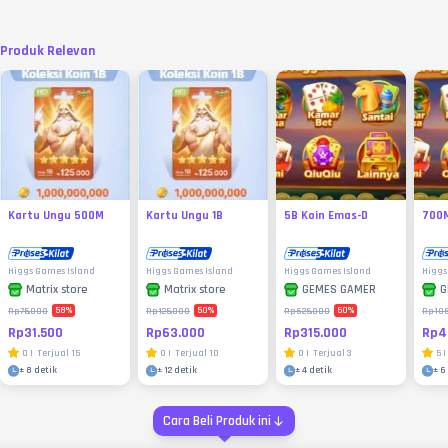
Produk Relevan
Kartu Ungu 500M
Kartu Ungu 1B
5B Koin Emas-D
700M
Higgs Games Island
Higgs Games Island
Higgs Games Island
Higgs
Matrix store
Matrix store
GEMES GAMER
G
58
%
50
%
50
%
Rp75.000
Rp125.000
Rp625.000
Rp105
Rp31.500
Rp63.000
Rp315.000
Rp4
0
|
Terjual
15
0
|
Terjual
10
0
|
Terjual
3
5
|
±
8 detik
±
12 detik
±
4 detik
±
6
Cara Beli Produk ini