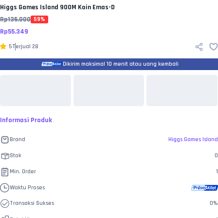
Higgs Games Island
900M Koin Emas-D
Rp
135.000
59
%
Rp
55.349
5
Terjual
28
Dikirim maksimal 10 menit atau uang kembali
Informasi Produk
Brand
Higgs Games Island
Stok
0
Min. Order
1
Waktu Proses
Transaksi Sukses
0
%