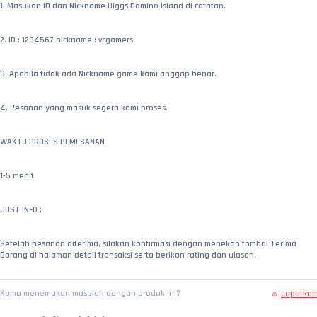
1. Masukan ID dan Nickname Higgs Domino Island di catatan.
2. ID : 1234567 nickname : vcgamers
3. Apabila tidak ada Nickname game kami anggap benar.
4. Pesanan yang masuk segera kami proses.
WAKTU PROSES PEMESANAN
1-5 menit
JUST INFO : 
Setelah pesanan diterima, silakan konfirmasi dengan menekan tombol Terima 
Barang di halaman detail transaksi serta berikan rating dan ulasan.
Laporkan
Kamu menemukan masalah dengan produk ini?