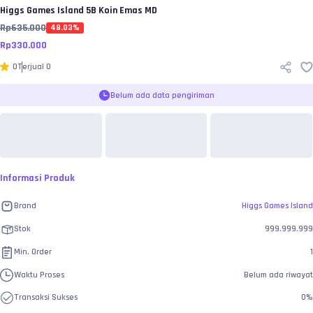
Higgs Games Island
5B Koin Emas MD
Rp
635.000
48.03
%
Rp
330.000
0
Terjual
0
Belum ada data pengiriman
Informasi Produk
Brand
Higgs Games Island
Stok
999.999.999
Min. Order
1
Waktu Proses
Belum ada riwayat
Transaksi Sukses
0
%