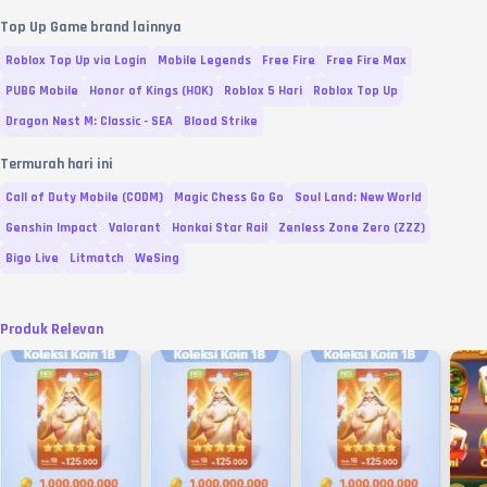
Top Up Game brand lainnya
Roblox Top Up via Login
Mobile Legends
Free Fire
Free Fire Max
PUBG Mobile
Honor of Kings (HOK)
Roblox 5 Hari
Roblox Top Up
Dragon Nest M: Classic - SEA
Blood Strike
Termurah hari ini
Call of Duty Mobile (CODM)
Magic Chess Go Go
Soul Land: New World
Genshin Impact
Valorant
Honkai Star Rail
Zenless Zone Zero (ZZZ)
Bigo Live
Litmatch
WeSing
Produk Relevan