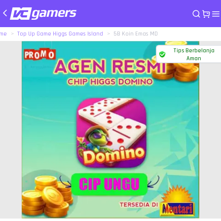
me
Top Up Game Higgs Games Island
5B Koin Emas MD
Tips Berbelanja
Aman