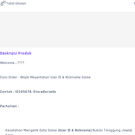
Total Ulasan
1
Deskripsi Produk
Welcome...????
Cara Order - Wajib Meyertakan User ID & Nickname Game
Contoh : 12345678, StoreBorcello
Perhatian :
Kesalahan Mengetik Data Game 
(User ID & Nickname)
 Bukan Tanggung Jawab 