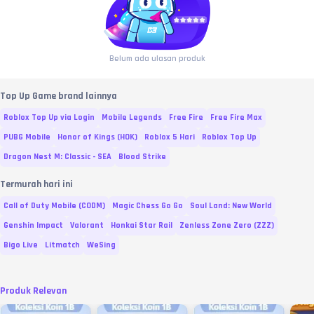
Belum ada ulasan produk
Top Up Game brand lainnya
Roblox Top Up via Login
Mobile Legends
Free Fire
Free Fire Max
PUBG Mobile
Honor of Kings (HOK)
Roblox 5 Hari
Roblox Top Up
Dragon Nest M: Classic - SEA
Blood Strike
Termurah hari ini
Call of Duty Mobile (CODM)
Magic Chess Go Go
Soul Land: New World
Genshin Impact
Valorant
Honkai Star Rail
Zenless Zone Zero (ZZZ)
Bigo Live
Litmatch
WeSing
Produk Relevan