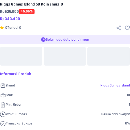
Higgs Games Island
5B Koin Emas-D
Rp
625.000
45.06
%
Rp
343.400
0
Terjual
0
Belum ada data pengiriman
Informasi Produk
Brand
Higgs Games Island
Stok
10
Min. Order
1
Waktu Proses
Belum ada riwayat
Transaksi Sukses
0
%