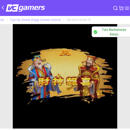
me
Top Up Game Higgs Games Island
5B Koin Emas-D
Tips Berbelanja
Aman