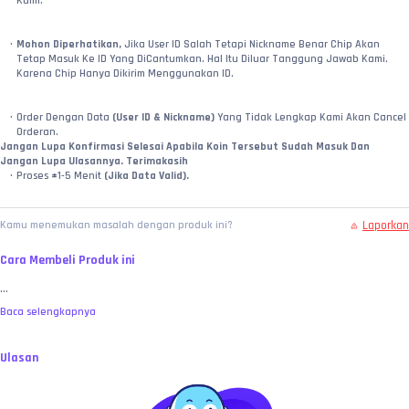
Kami.
Mohon Diperhatikan,
 Jika User ID Salah Tetapi Nickname Benar Chip Akan 
Tetap Masuk Ke ID Yang DiCantumkan. Hal Itu Diluar Tanggung Jawab Kami. 
Karena Chip Hanya Dikirim Menggunakan ID.
Order Dengan Data 
(User ID & Nickname)
 Yang Tidak Lengkap Kami Akan Cancel 
Orderan.
Jangan Lupa Konfirmasi Selesai Apabila Koin Tersebut Sudah Masuk Dan 
Jangan Lupa Ulasannya. Terimakasih
Proses 
±
1-5 Menit 
(Jika Data Valid).
1 Orderan Hanya Untuk 1 ID Dan Tidak Boleh Dibagi.
Laporkan
Kamu menemukan masalah dengan produk ini?
Cara Membeli Produk ini
...
Baca selengkapnya
Ulasan