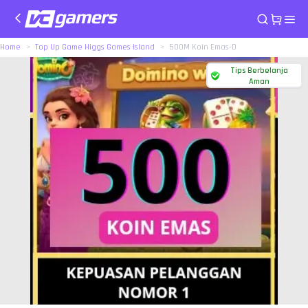
Home
Top Up Game Higgs Games Island
500M Koin Emas-D
Tips Berbelanja
Aman