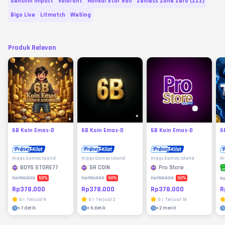
Genshin Impact
Valorant
Honkai Star Rail
Zenless Zone Zero (ZZZ)
Bigo Live
Litmatch
WeSing
Produk Relevan
6B Koin Emas-D
6B Koin Emas-D
6B Koin Emas-D
6
Higgs Games Island
Higgs Games Island
Higgs Games Island
Hi
BOYS STORE77
SR COIN
Pro Store
50
%
50
%
50
%
Rp750.000
Rp750.000
Rp750.000
R
Rp378.000
Rp378.000
Rp378.000
R
0
|
Terjual
9
0
|
Terjual
2
0
|
Terjual
19
±
7 detik
±
5 detik
±
2 menit