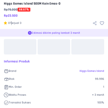
Higgs Games Island
500M Koin Emas-D
Rp
75.000
68.67
%
Rp
23.500
0
Terjual
3
Estimasi dikirim paling lambat 3 menit
Informasi Produk
Brand
Higgs Games Island
Stok
99.996
Min. Order
1
Waktu Proses
±
3 menit
Transaksi Sukses
100
%