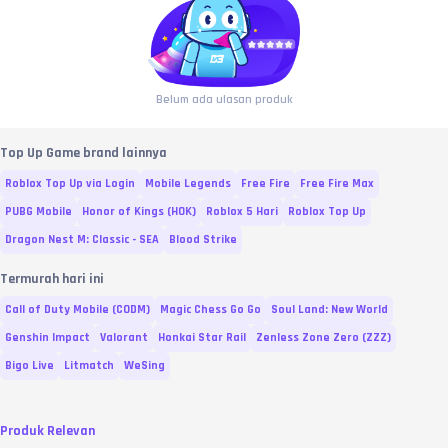
Belum ada ulasan produk
Top Up Game brand lainnya
Roblox Top Up via Login
Mobile Legends
Free Fire
Free Fire Max
PUBG Mobile
Honor of Kings (HOK)
Roblox 5 Hari
Roblox Top Up
Dragon Nest M: Classic - SEA
Blood Strike
Termurah hari ini
Call of Duty Mobile (CODM)
Magic Chess Go Go
Soul Land: New World
Genshin Impact
Valorant
Honkai Star Rail
Zenless Zone Zero (ZZZ)
Bigo Live
Litmatch
WeSing
Produk Relevan