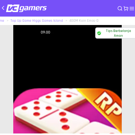
me
Top Up Game Higgs Games Island
400M Koin Emas-D
Tips Berbelanja
Aman