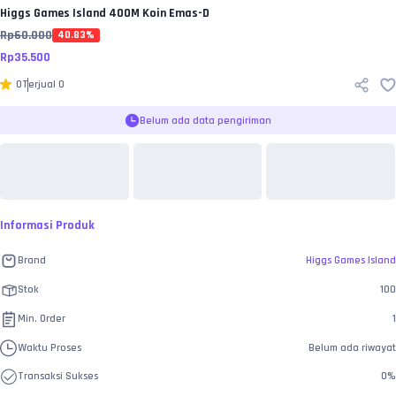
Higgs Games Island
400M Koin Emas-D
Rp
60.000
40.83
%
Rp
35.500
0
Terjual
0
Belum ada data pengiriman
Informasi Produk
Brand
Higgs Games Island
Stok
100
Min. Order
1
Waktu Proses
Belum ada riwayat
Transaksi Sukses
0
%