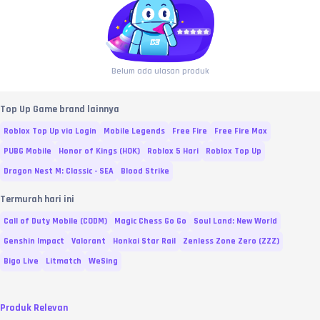
Belum ada ulasan produk
Top Up Game brand lainnya
Roblox Top Up via Login
Mobile Legends
Free Fire
Free Fire Max
PUBG Mobile
Honor of Kings (HOK)
Roblox 5 Hari
Roblox Top Up
Dragon Nest M: Classic - SEA
Blood Strike
Termurah hari ini
Call of Duty Mobile (CODM)
Magic Chess Go Go
Soul Land: New World
Genshin Impact
Valorant
Honkai Star Rail
Zenless Zone Zero (ZZZ)
Bigo Live
Litmatch
WeSing
Produk Relevan