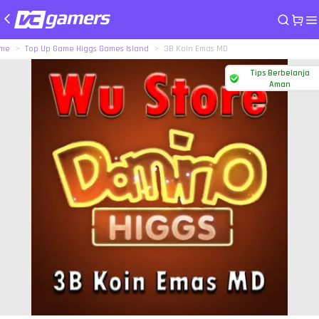
me
Top Up Game Higgs Games Island
3B Koin Emas MD
Tips Berbelanja
Aman