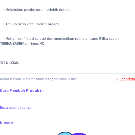
Melakukan pembayaran terlebih dahulu
Top Up akan kamu terima segera
Mohon konfirmasi selesai dan memberikan rating bintang 5 jika sudah 
TERIMA KASIH
menerima Koin Emas MD
100% LEGAL
Laporkan
Kamu menemukan masalah dengan produk ini?
Cara Membeli Produk ini
...
Baca selengkapnya
Ulasan