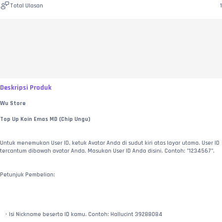
Total Ulasan
1
Deskripsi Produk
Wu Store
Top Up Koin Emas MD (Chip Ungu)
Untuk menemukan User ID, ketuk Avatar Anda di sudut kiri atas layar utama. User ID 
tercantum dibawah avatar Anda. Masukan User ID Anda disini. Contoh: "1234567".
Petunjuk Pembelian:
Isi Nickname beserta ID kamu. Contoh: Hallucint 39288084