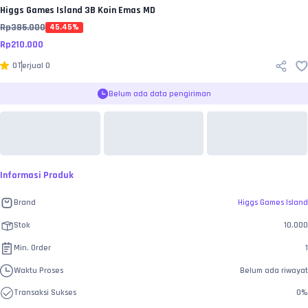
Higgs Games Island
3B Koin Emas MD
Rp
385.000
45.45
%
Rp
210.000
0
Terjual
0
Belum ada data pengiriman
Informasi Produk
Brand
Higgs Games Island
Stok
10.000
Min. Order
1
Waktu Proses
Belum ada riwayat
Transaksi Sukses
0
%