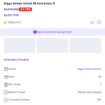
Higgs Games Island
3B Koin Emas-D
Rp
375.000
44.79
%
Rp
207.050
0
Terjual
0
Belum ada data pengiriman
Informasi Produk
Brand
Higgs Games Island
Stok
30
Min. Order
1
Waktu Proses
Belum ada riwayat
Transaksi Sukses
0
%