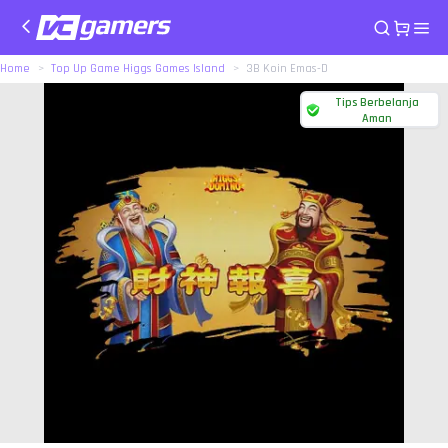
Home
Top Up Game Higgs Games Island
3B Koin Emas-D
Tips Berbelanja
Aman