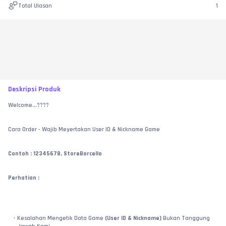
Total Ulasan
1
Deskripsi Produk
Welcome...????
Cara Order - Wajib Meyertakan User ID & Nickname Game
Contoh : 12345678, StoreBorcello
Perhatian :
Kesalahan Mengetik Data Game 
(User ID & Nickname)
 Bukan Tanggung 