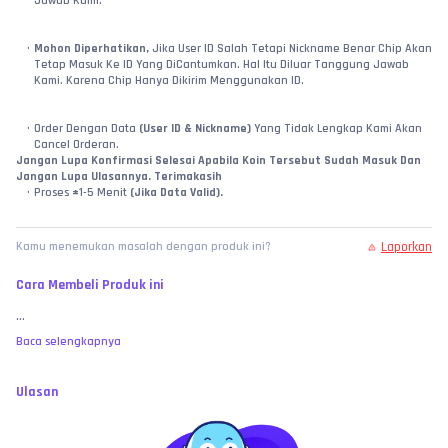
Jawab Kami.
Mohon Diperhatikan,
 Jika User ID Salah Tetapi Nickname Benar Chip Akan 
Tetap Masuk Ke ID Yang DiCantumkan. Hal Itu Diluar Tanggung Jawab 
Kami. Karena Chip Hanya Dikirim Menggunakan ID.
Order Dengan Data 
(User ID & Nickname)
 Yang Tidak Lengkap Kami Akan 
Cancel Orderan.
Jangan Lupa Konfirmasi Selesai Apabila Koin Tersebut Sudah Masuk Dan 
Jangan Lupa Ulasannya. Terimakasih
Proses 
±
1-5 Menit 
(Jika Data Valid).
1 Orderan Hanya Untuk 1 ID Dan Tidak Boleh Dibagi.
Laporkan
Kamu menemukan masalah dengan produk ini?
Cara Membeli Produk ini
...
Baca selengkapnya
Ulasan