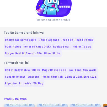
Belum ada ulasan produk
Top Up Game brand lainnya
Roblox Top Up via Login
Mobile Legends
Free Fire
Free Fire Max
PUBG Mobile
Honor of Kings (HOK)
Roblox 5 Hari
Roblox Top Up
Dragon Nest M: Classic - SEA
Blood Strike
Termurah hari ini
Call of Duty Mobile (CODM)
Magic Chess Go Go
Soul Land: New World
Genshin Impact
Valorant
Honkai Star Rail
Zenless Zone Zero (ZZZ)
Bigo Live
Litmatch
WeSing
Produk Relevan