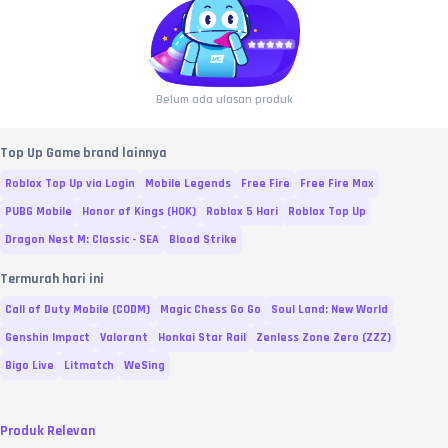
Belum ada ulasan produk
Top Up Game brand lainnya
Roblox Top Up via Login
Mobile Legends
Free Fire
Free Fire Max
PUBG Mobile
Honor of Kings (HOK)
Roblox 5 Hari
Roblox Top Up
Dragon Nest M: Classic - SEA
Blood Strike
Termurah hari ini
Call of Duty Mobile (CODM)
Magic Chess Go Go
Soul Land: New World
Genshin Impact
Valorant
Honkai Star Rail
Zenless Zone Zero (ZZZ)
Bigo Live
Litmatch
WeSing
Produk Relevan