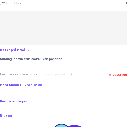
Total Ulasan
1
Deskripsi Produk
hubungi admin sblm melakukan pesanan 
Laporkan
Kamu menemukan masalah dengan produk ini?
Cara Membeli Produk ini
...
Baca selengkapnya
Ulasan