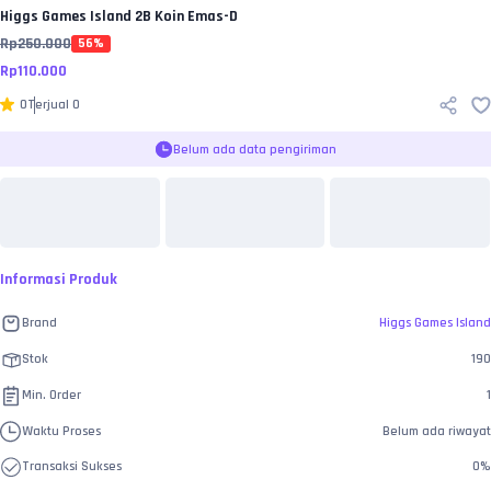
Higgs Games Island
2B Koin Emas-D
Rp
250.000
56
%
Rp
110.000
0
Terjual
0
Belum ada data pengiriman
Informasi Produk
Brand
Higgs Games Island
Stok
190
Min. Order
1
Waktu Proses
Belum ada riwayat
Transaksi Sukses
0
%