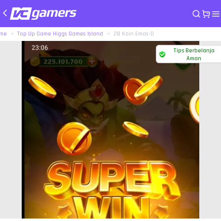
me
Top Up Game Higgs Games Island
2B Koin Emas-D
Tips Berbelanja
Aman