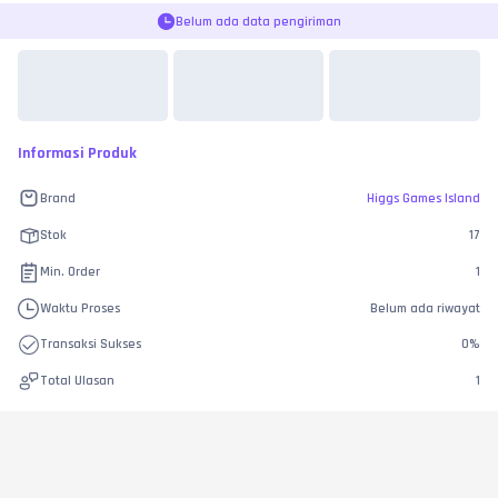
Belum ada data pengiriman
Informasi Produk
Brand
Higgs Games Island
Stok
17
Min. Order
1
Waktu Proses
Belum ada riwayat
Transaksi Sukses
0
%
Total Ulasan
1