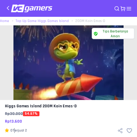
Home
Top Up Game Higgs Games Island
200M Koin Emas-D
Tips Berbelanja
Aman
Higgs Games Island
200M Koin Emas-D
Rp
30.000
54.67
%
Rp
13.600
0
Terjual
2