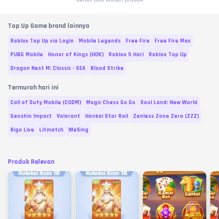
Top Up Game brand lainnya
Roblox Top Up via Login
Mobile Legends
Free Fire
Free Fire Max
PUBG Mobile
Honor of Kings (HOK)
Roblox 5 Hari
Roblox Top Up
Dragon Nest M: Classic - SEA
Blood Strike
Termurah hari ini
Call of Duty Mobile (CODM)
Magic Chess Go Go
Soul Land: New World
Genshin Impact
Valorant
Honkai Star Rail
Zenless Zone Zero (ZZZ)
Bigo Live
Litmatch
WeSing
Produk Relevan