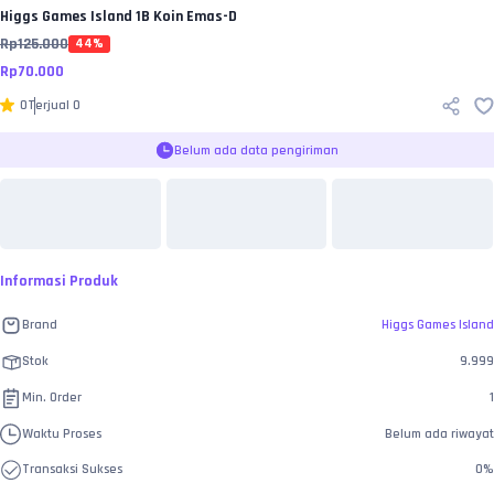
Higgs Games Island
1B Koin Emas-D
Rp
125.000
44
%
Rp
70.000
0
Terjual
0
Belum ada data pengiriman
Informasi Produk
Brand
Higgs Games Island
Stok
9.999
Min. Order
1
Waktu Proses
Belum ada riwayat
Transaksi Sukses
0
%