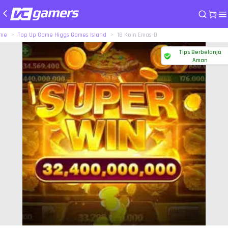
me
Top Up Game Higgs Games Island
1B Koin Emas-D
Tips Berbelanja
Aman