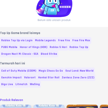
Belum ada ulasan produk
Top Up Game brand lainnya
Roblox Top Up via Login
Mobile Legends
Free Fire
Free Fire Max
PUBG Mobile
Honor of Kings (HOK)
Roblox 5 Hari
Roblox Top Up
Dragon Nest M: Classic - SEA
Blood Strike
Termurah hari ini
Call of Duty Mobile (CODM)
Magic Chess Go Go
Soul Land: New World
Genshin Impact
Valorant
Honkai Star Rail
Zenless Zone Zero (ZZZ)
Bigo Live
Litmatch
WeSing
Produk Relevan