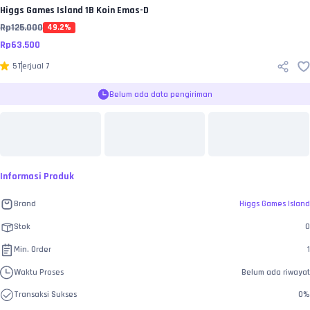
Higgs Games Island
1B Koin Emas-D
Rp
125.000
49.2
%
Rp
63.500
5
Terjual
7
Belum ada data pengiriman
Informasi Produk
Brand
Higgs Games Island
Stok
0
Min. Order
1
Waktu Proses
Belum ada riwayat
Transaksi Sukses
0
%