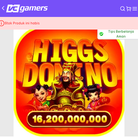
me
Top Up Game Higgs Games Island
1B Koin Emas-D
Stok Produk ini habis
Tips Berbelanja
Aman