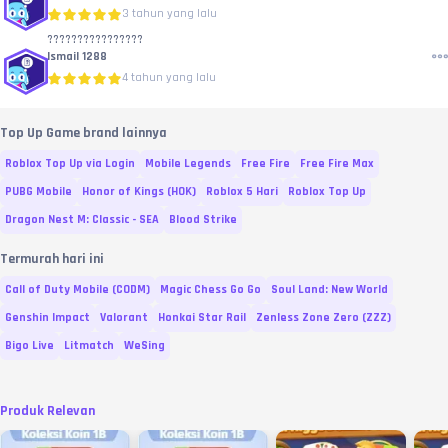
3 tahun yang lalu
????????????????
Ismail 1288
4 tahun yang lalu
Top Up Game brand lainnya
Roblox Top Up via Login
Mobile Legends
Free Fire
Free Fire Max
PUBG Mobile
Honor of Kings (HOK)
Roblox 5 Hari
Roblox Top Up
Dragon Nest M: Classic - SEA
Blood Strike
Termurah hari ini
Call of Duty Mobile (CODM)
Magic Chess Go Go
Soul Land: New World
Genshin Impact
Valorant
Honkai Star Rail
Zenless Zone Zero (ZZZ)
Bigo Live
Litmatch
WeSing
Produk Relevan