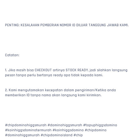
PENTING: KESALAHAN PEMBERIAN NOMOR ID DILUAR TANGGUNG JAWAB KAMI.
Catatan:
1. Jika masih bisa CHECKOUT artinya STOCK READY, jadi silahkan langsung 
pesan tanpa perlu bertanya ready apa tidak kepada kami.
2. Kami mengutamakan kecepatan dalam pengiriman/Ketika anda 
memberikan ID tanpa nama akan langsung kami kirimkan.
#chipdominohiggsmurah #dominohiggsmurah #topuphiggsdomino 
#koinhiggsdominotermurah #koinhiggsdomino #chipdomino 
#dominohiggsmurah #chipdominoisland #chip