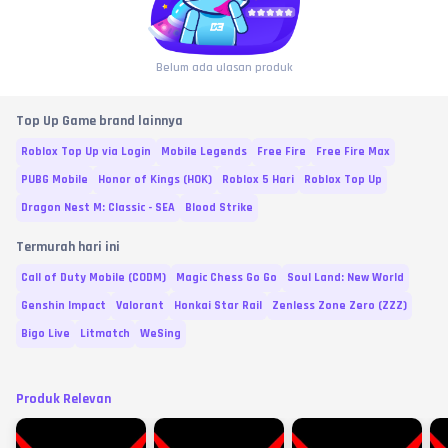
Belum ada ulasan produk
Top Up Game brand lainnya
Roblox Top Up via Login
Mobile Legends
Free Fire
Free Fire Max
PUBG Mobile
Honor of Kings (HOK)
Roblox 5 Hari
Roblox Top Up
Dragon Nest M: Classic - SEA
Blood Strike
Termurah hari ini
Call of Duty Mobile (CODM)
Magic Chess Go Go
Soul Land: New World
Genshin Impact
Valorant
Honkai Star Rail
Zenless Zone Zero (ZZZ)
Bigo Live
Litmatch
WeSing
Produk Relevan