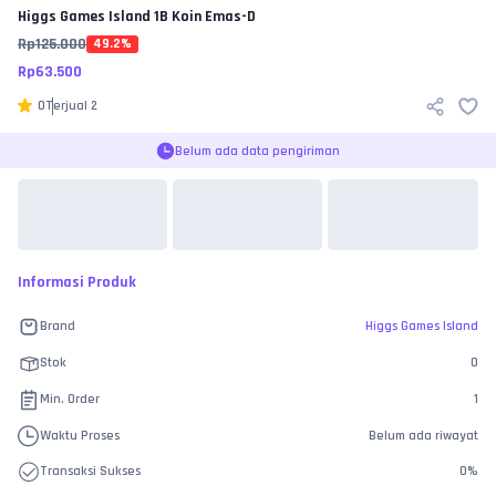
Higgs Games Island
1B Koin Emas-D
Rp
125.000
49.2
%
Rp
63.500
0
Terjual
2
Belum ada data pengiriman
Informasi Produk
Brand
Higgs Games Island
Stok
0
Min. Order
1
Waktu Proses
Belum ada riwayat
Transaksi Sukses
0
%