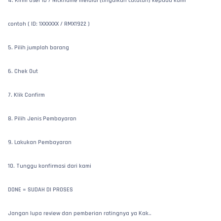
4. Kirim User ID / Nickname melalui (tingalkan catatan) kepada kami
contoh ( ID: 1XXXXXX / RMX1922 )
5. Pilih jumplah barang 
6. Chek Out
7. Klik Confirm
8. Pilih Jenis Pembayaran
9. Lakukan Pembayaran 
10. Tunggu konfirmasi dari kami 
DONE = SUDAH DI PROSES 
Jangan lupa review dan pemberian ratingnya ya Kak..