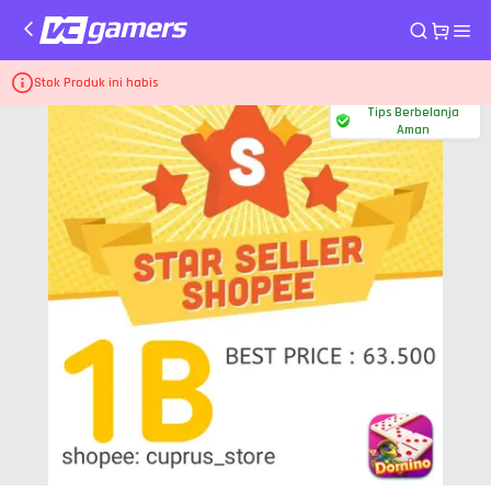
Home
Top Up Game Higgs Games Island
1B Koin Emas-D
Stok Produk ini habis
Tips Berbelanja
Aman