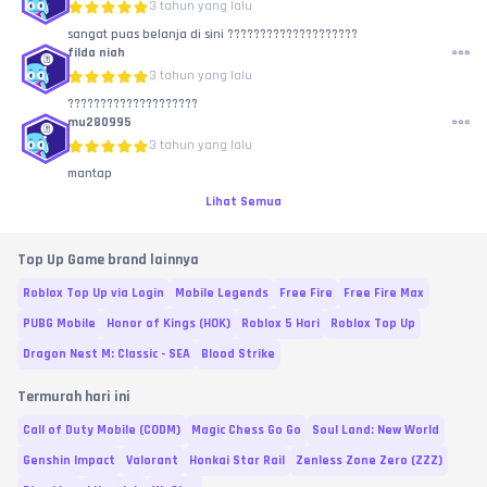
3 tahun yang lalu
sangat puas belanja di sini ????????????????????
filda niah
3 tahun yang lalu
????????????????????
mu280995
3 tahun yang lalu
mantap
Lihat Semua
Top Up Game brand lainnya
Roblox Top Up via Login
Mobile Legends
Free Fire
Free Fire Max
PUBG Mobile
Honor of Kings (HOK)
Roblox 5 Hari
Roblox Top Up
Dragon Nest M: Classic - SEA
Blood Strike
Termurah hari ini
Call of Duty Mobile (CODM)
Magic Chess Go Go
Soul Land: New World
Genshin Impact
Valorant
Honkai Star Rail
Zenless Zone Zero (ZZZ)