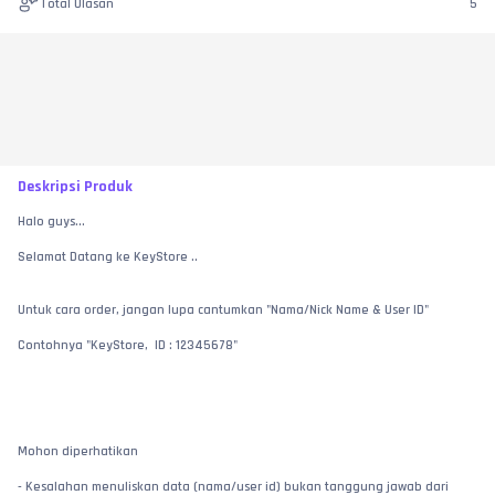
Total Ulasan
5
Deskripsi Produk
Halo guys...
Selamat Datang ke KeyStore ..
Untuk cara order, jangan lupa cantumkan "Nama/Nick Name & User ID"
Contohnya "KeyStore,  ID : 12345678"
Mohon diperhatikan
- Kesalahan menuliskan data (nama/user id) bukan tanggung jawab dari 