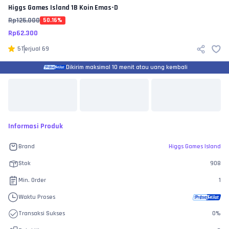
Higgs Games Island
1B Koin Emas-D
Rp
125.000
50.16
%
Rp
62.300
5
Terjual
69
Dikirim maksimal 10 menit atau uang kembali
Informasi Produk
Brand
Higgs Games Island
Stok
908
Min. Order
1
Waktu Proses
Transaksi Sukses
0
%