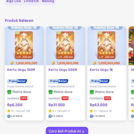
Bigo Live
Litmatch
WeSing
Produk Relevan
Kartu Ungu 100M
Kartu Ungu 500M
Kartu Ungu 1B
5
Higgs Games Island
Higgs Games Island
Higgs Games Island
Hi
Matrix store
Matrix store
Matrix store
58
%
58
%
50
%
Rp15.000
Rp75.000
Rp125.000
R
Rp6.300
Rp31.500
Rp63.000
R
5
|
Terjual
163
0
|
Terjual
17
0
|
Terjual
10
±
12 detik
±
9 detik
±
12 detik
Cara Beli Produk ini