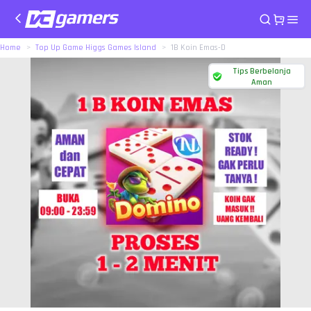
Home
Top Up Game Higgs Games Island
1B Koin Emas-D
Tips Berbelanja
Aman