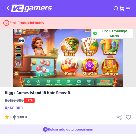
Home
Top Up Game Higgs Games Island
1B Koin Emas-D
Stok Produk ini habis
Tips Berbelanja
Aman
Higgs Games Island
1B Koin Emas-D
Rp
125.000
52
%
Rp
60.000
0
Terjual
0
Belum ada data pengiriman