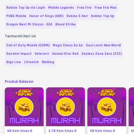
Roblox Top Up via Login
Mobile Legends
Free Fire
Free Fire Max
PUBG Mobile
Honor of Kings (HOK)
Roblox 5 Hari
Roblox Top Up
Dragon Nest M: Classic - SEA
Blood Strike
Termurah hari ini
Call of Duty Mobile (CODM)
Magic Chess Go Go
Soul Land: New World
Genshin Impact
Valorant
Honkai Star Rail
Zenless Zone Zero (ZZZ)
Bigo Live
Litmatch
WeSing
Produk Relevan
6B Koin Emas-D
2,7B Koin Emas-D
4B Koin Emas-D
5