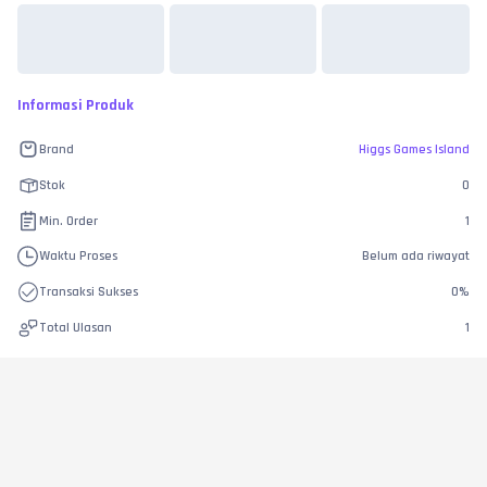
Informasi Produk
Brand
Higgs Games Island
Stok
0
Min. Order
1
Waktu Proses
Belum ada riwayat
Transaksi Sukses
0
%
Total Ulasan
1