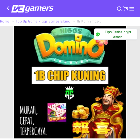
Home
Top Up Game Higgs Games Island
1B Koin Emas-D
Tips Berbelanja
Aman