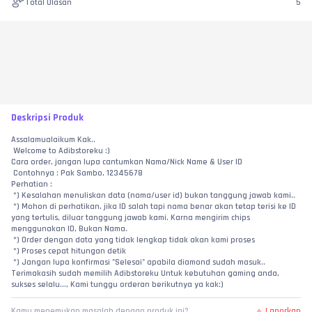
Total Ulasan
5
Deskripsi Produk
Assalamualaikum Kak..
 Welcome to Adibstoreku :)
Cara order, jangan lupa cantumkan Nama/Nick Name & User ID
 Contohnya : Pak Sambo, 12345678
Perhatian :
 *) Kesalahan menuliskan data (nama/user id) bukan tanggung jawab kami..
 *) Mohon di perhatikan, jika ID salah tapi nama benar akan tetap terisi ke ID 
yang tertulis, diluar tanggung jawab kami. Karna mengirim chips 
menggunakan ID, Bukan Nama.
 *) Order dengan data yang tidak lengkap tidak akan kami proses
 *) Proses cepat hitungan detik
 *) Jangan lupa konfirmasi "Selesai" apabila diamond sudah masuk..
Terimakasih sudah memilih Adibstoreku Untuk kebutuhan gaming anda, 
sukses selalu..., Kami tunggu orderan berikutnya ya kak:)
Laporkan
Kamu menemukan masalah dengan produk ini?