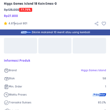
Higgs Games Island
1B Koin Emas-D
Rp
125.000
77.76
%
Rp
27.800
4.8
Terjual
801
Dikirim maksimal 10 menit atau uang kembali
Informasi Produk
Brand
Higgs Games Island
Stok
58
Min. Order
1
Waktu Proses
Transaksi Sukses
83.2
%