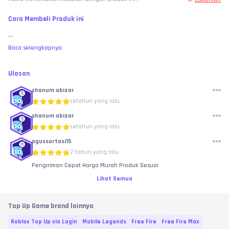
Cara Membeli Produk ini
...
Baca selengkapnya
Ulasan
shanum abizar
setahun yang lalu
shanum abizar
setahun yang lalu
agussortasi15
2 tahun yang lalu
Pengiriman Cepat Harga Murah Produk Sesuai
Lihat Semua
Top Up Game brand lainnya
Roblox Top Up via Login
Mobile Legends
Free Fire
Free Fire Max