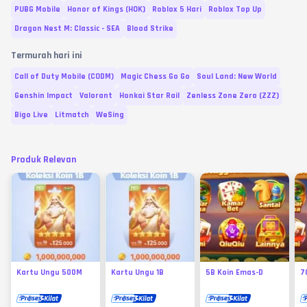
PUBG Mobile
Honor of Kings (HOK)
Roblox 5 Hari
Roblox Top Up
Dragon Nest M: Classic - SEA
Blood Strike
Termurah hari ini
Call of Duty Mobile (CODM)
Magic Chess Go Go
Soul Land: New World
Genshin Impact
Valorant
Honkai Star Rail
Zenless Zone Zero (ZZZ)
Bigo Live
Litmatch
WeSing
Produk Relevan
Kartu Ungu 500M
Kartu Ungu 1B
5B Koin Emas-D
7