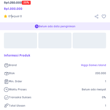
Rp
1.250.000
20
%
Rp
1.000.000
0
Terjual
0
Belum ada data pengiriman
Informasi Produk
Brand
Higgs Games Island
Stok
200.000
Min. Order
1
Waktu Proses
Belum ada riwayat
Transaksi Sukses
0
%
Total Ulasan
1