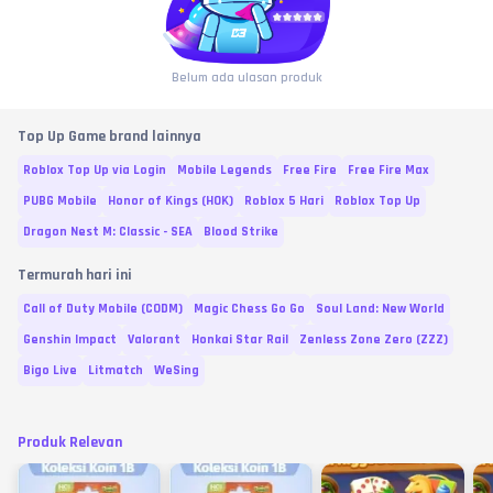
Belum ada ulasan produk
Top Up Game brand lainnya
Roblox Top Up via Login
Mobile Legends
Free Fire
Free Fire Max
PUBG Mobile
Honor of Kings (HOK)
Roblox 5 Hari
Roblox Top Up
Dragon Nest M: Classic - SEA
Blood Strike
Termurah hari ini
Call of Duty Mobile (CODM)
Magic Chess Go Go
Soul Land: New World
Genshin Impact
Valorant
Honkai Star Rail
Zenless Zone Zero (ZZZ)
Bigo Live
Litmatch
WeSing
Produk Relevan