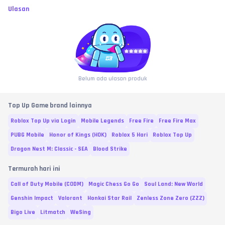
Ulasan
Belum ada ulasan produk
Top Up Game brand lainnya
Roblox Top Up via Login
Mobile Legends
Free Fire
Free Fire Max
PUBG Mobile
Honor of Kings (HOK)
Roblox 5 Hari
Roblox Top Up
Dragon Nest M: Classic - SEA
Blood Strike
Termurah hari ini
Call of Duty Mobile (CODM)
Magic Chess Go Go
Soul Land: New World
Genshin Impact
Valorant
Honkai Star Rail
Zenless Zone Zero (ZZZ)
Bigo Live
Litmatch
WeSing