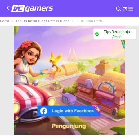
Home
Top Up Game Higgs Games Island
100M Koin Emas-D
Tips Berbelanja
Aman