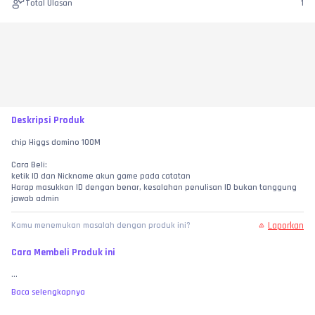
Total Ulasan
1
Deskripsi Produk
chip Higgs domino 100M
Cara Beli: 
ketik ID dan Nickname akun game pada catatan
Harap masukkan ID dengan benar, kesalahan penulisan ID bukan tanggung 
jawab admin
Laporkan
Kamu menemukan masalah dengan produk ini?
Cara Membeli Produk ini
...
Baca selengkapnya