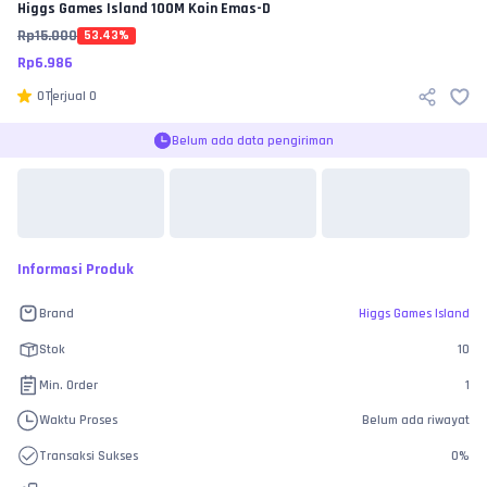
Higgs Games Island
100M Koin Emas-D
Rp
15.000
53.43
%
Rp
6.986
0
Terjual
0
Belum ada data pengiriman
Informasi Produk
Brand
Higgs Games Island
Stok
10
Min. Order
1
Waktu Proses
Belum ada riwayat
Transaksi Sukses
0
%