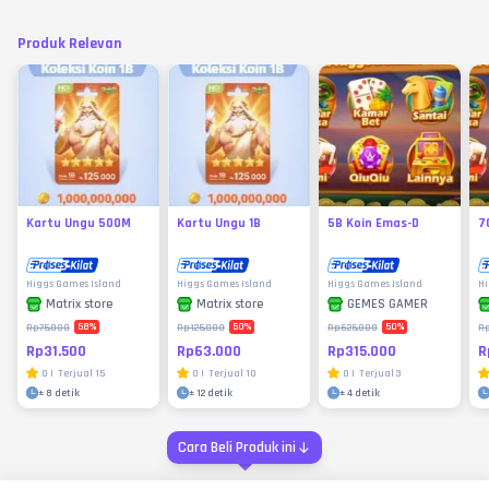
Produk Relevan
Kartu Ungu 500M
Kartu Ungu 1B
5B Koin Emas-D
7
Higgs Games Island
Higgs Games Island
Higgs Games Island
Hi
Matrix store
Matrix store
GEMES GAMER
58
%
50
%
50
%
Rp75.000
Rp125.000
Rp625.000
R
Rp31.500
Rp63.000
Rp315.000
R
0
|
Terjual
15
0
|
Terjual
10
0
|
Terjual
3
±
8 detik
±
12 detik
±
4 detik
Cara Beli Produk ini