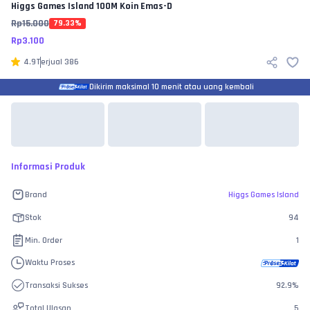
Higgs Games Island
100M Koin Emas-D
Rp
15.000
79.33
%
Rp
3.100
4.9
Terjual
386
Dikirim maksimal 10 menit atau uang kembali
Informasi Produk
Brand
Higgs Games Island
Stok
94
Min. Order
1
Waktu Proses
Transaksi Sukses
92.9
%
Total Ulasan
5