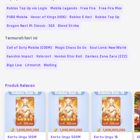
Roblox Top Up via Login
Mobile Legends
Free Fire
Free Fire Max
PUBG Mobile
Honor of Kings (HOK)
Roblox 5 Hari
Roblox Top Up
Dragon Nest M: Classic - SEA
Blood Strike
Termurah hari ini
Call of Duty Mobile (CODM)
Magic Chess Go Go
Soul Land: New World
Genshin Impact
Valorant
Honkai Star Rail
Zenless Zone Zero (ZZZ)
Bigo Live
Litmatch
WeSing
Produk Relevan
Kartu Ungu 100M
Kartu Ungu 500M
Kartu Ungu 1B
5