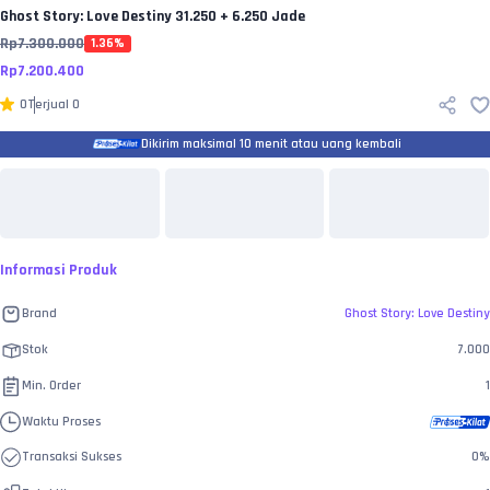
Ghost Story: Love Destiny
31.250 + 6.250 Jade
Rp
7.300.000
1.36
%
Rp
7.200.400
0
Terjual
0
Dikirim maksimal 10 menit atau uang kembali
Informasi Produk
Brand
Ghost Story: Love Destiny
Stok
7.000
Min. Order
1
Waktu Proses
Transaksi Sukses
0
%