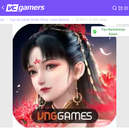
me
Top Up Game Ghost Story: Love Destiny
31.250 + 6.250 Jade
Tips Berbelanja
Aman