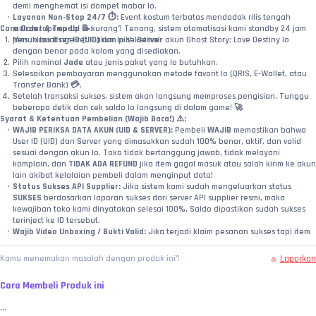
demi menghemat isi dompet mabar lo.
Layanan Non-Stop 24/7 ⏱️:
 Event kostum terbatas mendadak rilis tengah 
Cara Order & Top-Up 📝:
malam tapi modal lo kurang? Tenang, sistem otomatisasi kami standby 24 jam 
Masukkan 
penuh buat nge-refill akun lo seketika!
User ID (UID)
 dan pilih 
Server
 akun Ghost Story: Love Destiny lo 
dengan benar pada kolom yang disediakan.
Pilih nominal 
Jade
 atau jenis paket yang lo butuhkan.
Selesaikan pembayaran menggunakan metode favorit lo (QRIS, E-Wallet, atau 
Transfer Bank) 💳.
Setelah transaksi sukses, sistem akan langsung memproses pengisian. Tunggu 
beberapa detik dan cek saldo lo langsung di dalam game! 🚀
Syarat & Ketentuan Pembelian (Wajib Baca!) ⚠️:
WAJIB PERIKSA DATA AKUN (UID & SERVER):
 Pembeli 
WAJIB
 memastikan bahwa 
User ID (UID) dan Server yang dimasukkan sudah 100% benar, aktif, dan valid 
sesuai dengan akun lo. Toko tidak bertanggung jawab, tidak melayani 
komplain, dan 
TIDAK ADA REFUND
 jika item gagal masuk atau salah kirim ke akun 
lain akibat kelalaian pembeli dalam menginput data!
Status Sukses API Supplier:
 Jika sistem kami sudah mengeluarkan status 
SUKSES
 berdasarkan laporan sukses dari server API supplier resmi, maka 
kewajiban toko kami dinyatakan selesai 100%. Saldo dipastikan sudah sukses 
terinject ke ID tersebut.
Wajib Video Unboxing / Bukti Valid:
 Jika terjadi klaim pesanan sukses tapi item 
belum bertambah, pembeli wajib melampirkan video tanpa potong (
no-cut/no-
edit
) yang memperlihatkan riwayat transaksi di web toko, detail ID yang diinput, 
Laporkan
Kamu menemukan masalah dengan produk ini?
hingga pengecekan langsung ke menu profil saldo di dalam game Ghost Story 
sebagai bukti valid investigasi.
Cara Membeli Produk ini
MEMBELI SAMA DENGAN MENYETUJUI:
 Dengan melakukan transaksi dan 
pembayaran di toko ini, pembeli dianggap telah membaca, memahami, dan 
...
MENYETUJUI
 seluruh syarat, ketentuan, serta batas garansi yang berlaku di 