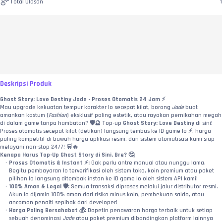
Total Ulasan
1
Deskripsi Produk
Ghost Story: Love Destiny Jade - Proses Otomatis 24 Jam ⚡
Mau upgrade kekuatan tempur karakter lo secepat kilat, borong 
Jade
 buat 
amankan kostum (
Fashion
) eksklusif paling estetik, atau rayakan pernikahan megah 
di dalam game tanpa hambatan? 🛡️🔮 Top-up 
Ghost Story: Love Destiny
 di sini! 
Proses otomatis secepat kilat (detikan) langsung tembus ke ID game lo ⚡, harga 
paling kompetitif di bawah harga aplikasi resmi, dan sistem otomatisasi kami siap 
melayani non-stop 24/7! 🛒🔥
Kenapa Harus Top-Up Ghost Story di Sini, Bre? 🤔
Proses Otomatis & Instant ⚡:
 Gak perlu antre manual atau nunggu lama. 
Begitu pembayaran lo terverifikasi oleh sistem toko, koin premium atau paket 
pilihan lo langsung ditembak instan ke ID game lo oleh sistem API kami!
100% Aman & Legal 🛡️:
 Semua transaksi diproses melalui jalur distributor resmi. 
Akun lo dijamin 100% aman dari risiko minus koin, pembekuan saldo, atau 
ancaman penalti sepihak dari developer!
Harga Paling Bersahabat 💰:
 Dapetin penawaran harga terbaik untuk setiap 
sebuah denominasi 
Jade
 atau paket premium dibandingkan platform lainnya 