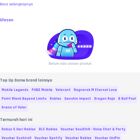
atas. No refund atas kesalahan murni user, bre! 🧐
Baca selengkapnya
Ulasan
Belum ada ulasan produk
Top Up Game brand lainnya
Mobile Legends
PUBG Mobile
Valorant
Ragnarok M Eternal Love
Point Blank Beyond Limits
Roblox
Genshin Impact
Dragon Raja
8 Ball Pool
Arena of Valor
Termurah hari ini
Robux 5 Hari Roblox
DLC Roblox
Voucher SoulChill - Voice Chat & Party
Voucher Sushiroll
Voucher Spotify
Voucher Roblox
Voucher UniPin