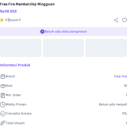
Free Fire
Membership Mingguan
Rp
38.000
0
Terjual
0
Belum ada data pengiriman
Informasi Produk
Brand
Free Fire
Stok
10
Min. Order
1
Waktu Proses
Belum ada riwayat
Transaksi Sukses
0
%
Total Ulasan
1