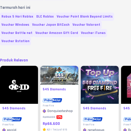
Termurah hari ini
Robux 5 Hari Roblox
DLC Roblox
Voucher Point Blank Beyond Limits
Voucher Windows
Voucher Japan BitCash
Voucher Valorant
Voucher Battle net
Voucher Amazon Gift Card
Voucher iTunes
Voucher Bstation
Produk Relevan
545 Diamonds
Free Fire
545 Diamonds
545 Diamonds
545
Donquixoteshop
17
%
Rp80.000
Rp66.600
Free Fire
Free Fire
Free F
xoccid
4.3
|
Terjual
615
renetopup
R