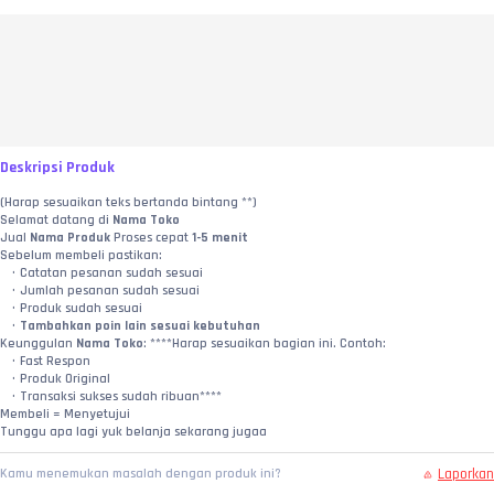
Deskripsi Produk
(Harap sesuaikan teks bertanda bintang **)
Selamat datang di 
Nama Toko
Jual 
Nama Produk
 Proses cepat 
1-5 menit
Sebelum membeli pastikan:
Catatan pesanan sudah sesuai
Jumlah pesanan sudah sesuai
Produk sudah sesuai
Tambahkan poin lain sesuai kebutuhan
Keunggulan 
Nama Toko
: ****Harap sesuaikan bagian ini. Contoh:
Fast Respon
Produk Original
Transaksi sukses sudah ribuan****
Membeli = Menyetujui
Tunggu apa lagi yuk belanja sekarang jugaa
Laporkan
Kamu menemukan masalah dengan produk ini?