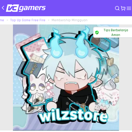
me
Top Up Game Free Fire
Membership Mingguan
Tips Berbelanja
Aman