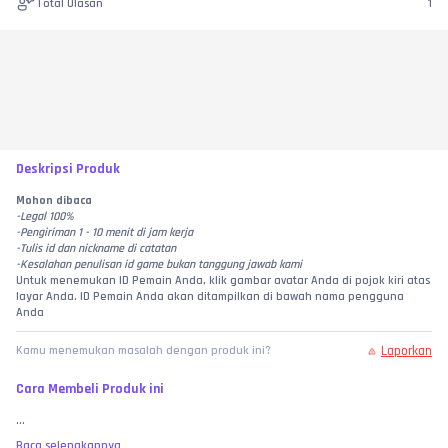
Total Ulasan
1
Deskripsi Produk
Mohon dibaca
-Legal 100%
-Pengiriman 1 - 10 menit di jam kerja
-Tulis id dan nickname di catatan
-Kesalahan penulisan id game bukan tanggung jawab kami
Untuk menemukan ID Pemain Anda, klik gambar avatar Anda di pojok kiri atas 
layar Anda. ID Pemain Anda akan ditampilkan di bawah nama pengguna 
Anda
Laporkan
Kamu menemukan masalah dengan produk ini?
Cara Membeli Produk ini
...
Baca selengkapnya