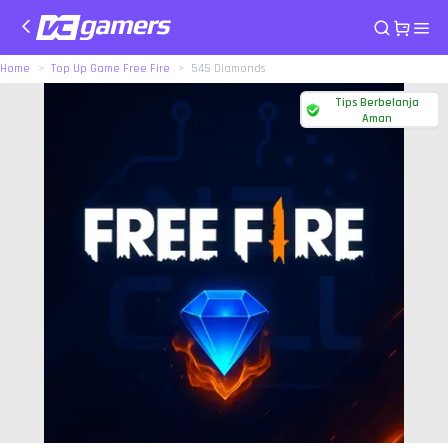
Home
Top Up Game Free Fire
545 Diamonds
Tips Berbelanja
Aman