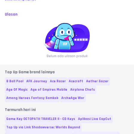
Ulasan
Belum ada ulasan produk
Top Up Game brand lainnya
8 Ball Pool
AFK Journey
Ace Racer
Acecraft
Aether Gazer
Age Of Magic
Age of Empires Mobile
Airplane Chefs
Among Heroes Fantasy Samkok
ArcheAge War
Termurah hari ini
Game Key OCTOPATH TRAVELER II - CD Keys
Aplikasi Live CapCut
Top Up via Link Shadowverse: Worlds Beyond