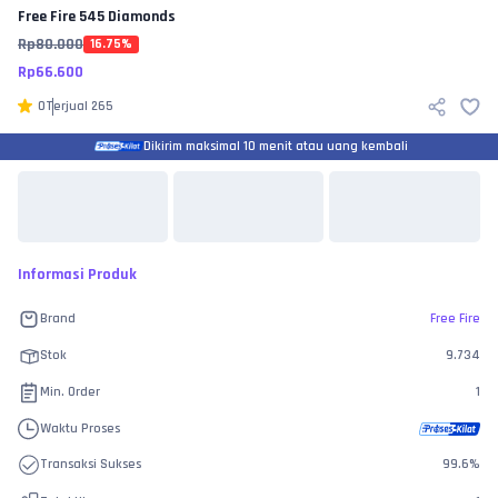
Free Fire
545 Diamonds
Rp
80.000
16.75
%
Rp
66.600
0
Terjual
265
Dikirim maksimal 10 menit atau uang kembali
Informasi Produk
Brand
Free Fire
Stok
9.734
Min. Order
1
Waktu Proses
Transaksi Sukses
99.6
%