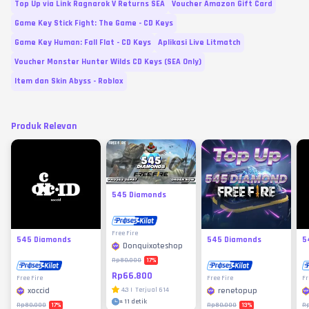
Top Up via Link Ragnarok V Returns SEA
Voucher Amazon Gift Card
Game Key Stick Fight: The Game - CD Keys
Game Key Human: Fall Flat - CD Keys
Aplikasi Live Litmatch
Voucher Monster Hunter Wilds CD Keys (SEA Only)
Item dan Skin Abyss - Roblox
Produk Relevan
545 Diamonds
Free Fire
545 Diamonds
545 Diamonds
5
Donquixoteshop
17
%
Rp80.000
Rp66.800
Free Fire
Free Fire
Fr
xoccid
4.3
|
Terjual
614
renetopup
±
11 detik
17
%
13
%
Rp80.000
Rp80.000
R