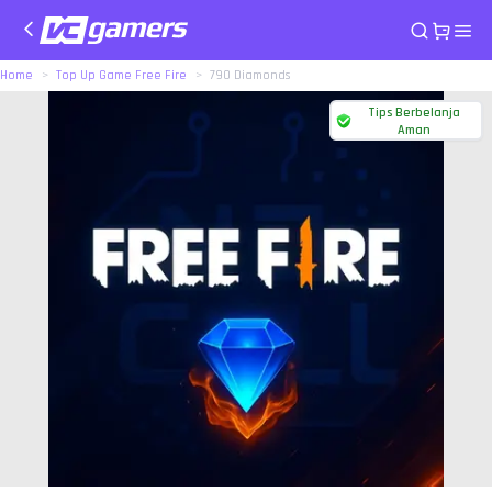
Home
Top Up Game Free Fire
790 Diamonds
Tips Berbelanja
Aman