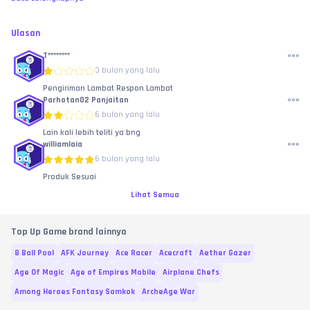
Ulasan
T********
3 bulan yang lalu
Pengiriman Lambat Respon Lambat
Parhotan02 Panjaitan
6 bulan yang lalu
Lain kali lebih teliti ya bng
williamlaia
6 bulan yang lalu
Produk Sesuai
Lihat Semua
Top Up Game brand lainnya
8 Ball Pool
AFK Journey
Ace Racer
Acecraft
Aether Gazer
Age Of Magic
Age of Empires Mobile
Airplane Chefs
Among Heroes Fantasy Samkok
ArcheAge War