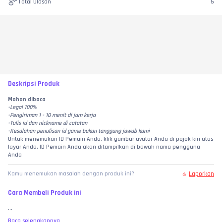
Total Ulasan
5
Deskripsi Produk
Mohon dibaca
-Legal 100%
-Pengiriman 1 - 10 menit di jam kerja
-Tulis id dan nickname di catatan
-Kesalahan penulisan id game bukan tanggung jawab kami
Untuk menemukan ID Pemain Anda, klik gambar avatar Anda di pojok kiri atas 
layar Anda. ID Pemain Anda akan ditampilkan di bawah nama pengguna 
Anda
Laporkan
Kamu menemukan masalah dengan produk ini?
Cara Membeli Produk ini
...
Baca selengkapnya