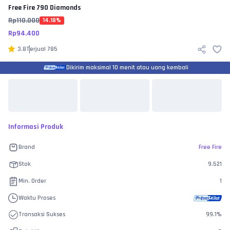
Free Fire
790 Diamonds
Rp
110.000
14.18
%
Rp
94.400
3.8
Terjual
785
Dikirim maksimal 10 menit atau uang kembali
Informasi Produk
Brand
Free Fire
Stok
9.521
Min. Order
1
Waktu Proses
Transaksi Sukses
99.1
%