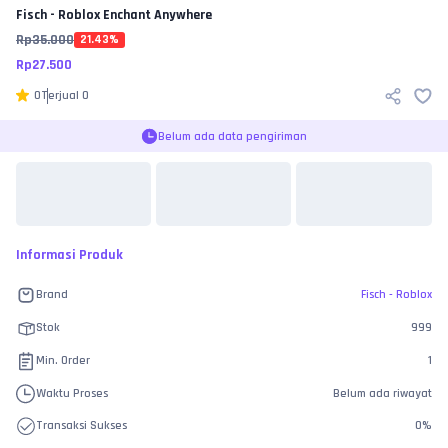
Fisch - Roblox
Enchant Anywhere
Rp
35.000
21.43
%
Rp
27.500
0
Terjual
0
Belum ada data pengiriman
Informasi Produk
Brand
Fisch - Roblox
Stok
999
Min. Order
1
Waktu Proses
Belum ada riwayat
Transaksi Sukses
0
%