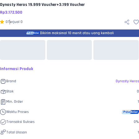
Dynasty Heros
19.999 Voucher+3.199 Voucher
Rp
3.172.500
0
Terjual
0
Dikirim maksimal 10 menit atau uang kembali
Informasi Produk
Brand
Dynasty Heros
Stok
0
Min. Order
1
Waktu Proses
Transaksi Sukses
0
%
Total Ulasan
1