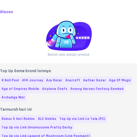
Ulasan
Belum ada ulasan produk
Top Up Game brand lainnya
8 Ball Pool
AFK Journey
Ace Racer
Acecraft
Aether Gazer
Age Of Magic
Age of Empires Mobile
Airplane Chefs
Among Heroes Fantasy Samkok
ArcheAge War
Termurah hari ini
Robux 5 Hari Roblox
DLC Roblox
Top Up via Link La Tale (PC)
Top Up via Link Umamusume Pretty Derby
Top Up via Link Legend of Mushroom (Link Payment)