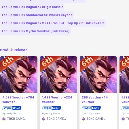
Top Up via Link Ragnarok Origin Classic
Top Up via Link Shadowverse: Worlds Beyond
Top Up via Link Ragnarok V Returns SEA
Top Up via Link Raven 2
Top Up via Link Mythic Samkok (Link Razer)
Produk Relevan
4.699 Voucher +704
1.499 Voucher+224
299 Voucher+44
1.79
Voucher
Voucher
Voucher
Vouc
Dynasty Heros
Dynasty Heros
Dynasty Heros
Dynas
TOKO GAME
TOKO GAME
TOKO GAME
T
MURAH
MURAH
MURAH
M