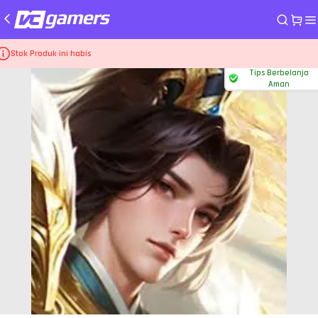
me
Top Up Game Dynasty Heros
19.999 Voucher+3.199 Voucher
Stok Produk ini habis
Tips Berbelanja
Aman