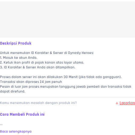
Deskripsi Produk
Untuk menemukan ID Karakter & Server di Dynasty Heroes:  
1. Masuk ke akun Anda.  
2. Ketuk ikon profil di pojok kanan atas layar utama.  
3. ID Karakter & Server Anda akan ditampilkan.
Proses dalam server ini akan dilakukan 30 Menit (jika tidak ada gangguan).
Transaksi akan diproses 24 jam penuh
Pesan di luar jam proses merupakan tanggung jawab pembeli dan transaksi tidak 
dapat direfund.
Laporkan
Kamu menemukan masalah dengan produk ini?
Cara Membeli Produk ini
...
Baca selengkapnya