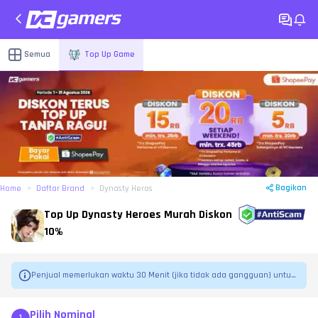
Semua
Top Up Game
Bagikan
Home
Daftar Brand
Dynasty Heros
Top Up Dynasty Heroes Murah Diskon
10%
Penjual memerlukan waktu 30 Menit (jika tidak ada gangguan) untuk
 mengirimkan pesanan.
Pilih Nominal
1