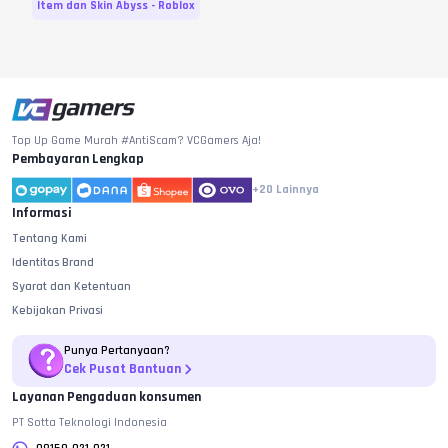
Item dan Skin Abyss - Roblox
Variasi dan Harga diperbarui pada
07
Agustus
2026
Top Up Game Murah #AntiScam? VCGamers Aja!
Pembayaran Lengkap
+20
Lainnya
Informasi
Tentang Kami
Identitas Brand
Syarat dan Ketentuan
Kebijakan Privasi
Punya Pertanyaan?
Cek Pusat Bantuan
Layanan Pengaduan konsumen
PT Sotta Teknologi Indonesia