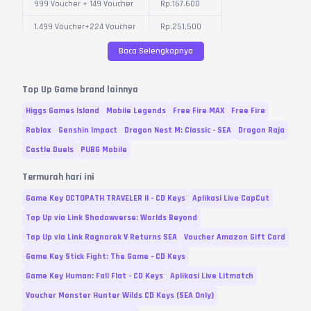
999 Voucher + 149 Voucher
Rp.
167.600
1.499 Voucher+224 Voucher
Rp.
251.500
1.799 Voucher+269 Voucher
Rp.
301.800
Baca Selengkapnya
2.999 Voucher +449
Rp.
484.900
Voucher
Top Up Game brand lainnya
4.699 Voucher +704
Higgs Games Island
Mobile Legends
Free Fire MAX
Free Fire
Rp.
759.800
Voucher
Roblox
Genshin Impact
Dragon Nest M: Classic - SEA
Dragon Raja
7.499 Voucher+1.124
Rp.
1.212.400
Castle Duels
PUBG Mobile
Voucher
9.999 Voucher+1.499
Termurah hari ini
Rp.
1.625.900
Voucher
Game Key OCTOPATH TRAVELER II - CD Keys
Aplikasi Live CapCut
19.999 Voucher+3.199
Rp.
3.252.000
Top Up via Link Shadowverse: Worlds Beyond
Voucher
Top Up via Link Ragnarok V Returns SEA
Voucher Amazon Gift Card
29.999 Voucher +4.799
Rp.
4.878.000
Voucher
Game Key Stick Fight: The Game - CD Keys
Game Key Human: Fall Flat - CD Keys
Aplikasi Live Litmatch
39.999 Voucher+6799
Rp.
6.504.100
Voucher
Voucher Monster Hunter Wilds CD Keys (SEA Only)