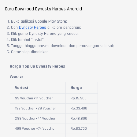
Cara Download Dynasty Heroes Android
Buka aplikasi Google Play Store;
Cari
Dynasty Heroes
di kolom pencarian;
Klik game Dynasty Heroes yang sesuai;
Klik tombol “Instal”;
Tunggu hingga proses download dan pemasangan selesai;
Game siap dimainkan.
Harga Top Up Dynasty Heroes
Voucher
Variasi
Harga
99 Voucher+14 Voucher
Rp.
15.900
199 Voucher +29 Voucher
Rp.
33.400
299 Voucher+44 Voucher
Rp.
48.800
499 Voucher +74 Voucher
Rp.
83.700