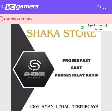
me
Top Up Game Delta Force (PC)
Starfall Supplies
Stok Produk ini habis
Tips Berbelanja
Aman