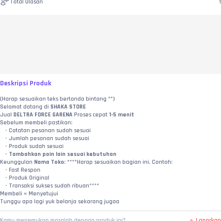
Total Ulasan
1
Deskripsi Produk
(Harap sesuaikan teks bertanda bintang **)
Selamat datang di 
SHAKA STORE
Jual 
DELTRA FORCE GARENA
 Proses cepat 
1-5 menit
Sebelum membeli pastikan:
Catatan pesanan sudah sesuai
Jumlah pesanan sudah sesuai
Produk sudah sesuai
Tambahkan poin lain sesuai kebutuhan
Keunggulan 
Nama Toko
: ****Harap sesuaikan bagian ini. Contoh:
Fast Respon
Produk Original
Transaksi sukses sudah ribuan****
Membeli = Menyetujui
Tunggu apa lagi yuk belanja sekarang jugaa
Laporkan
Kamu menemukan masalah dengan produk ini?