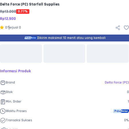
Delta Force (PC)
Starfall Supplies
Rp
13.000
0.77
%
Rp
12.900
0
Terjual
0
Dikirim maksimal 10 menit atau uang kembali
Informasi Produk
Brand
Delta Force (PC)
Stok
0
Min. Order
1
Waktu Proses
Transaksi Sukses
0
%