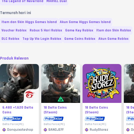
The Legend of Neverland
MARVEL Duel
Termurah hari ini
Item dan Skin Higgs Games Island
Akun Game Higgs Games Island
Voucher Roblox
Robux 5 Hari Roblox
Game Key Roblox
Item dan Skin Roblox
DLC Roblox
Top Up Via Login Roblox
Game Coins Roblox
Akun Game Roblox
Produk Relevan
6.480 +1.620 Delta
18 Delta Coins
18 Delta Coins
18 D
Coins
(Steam)
(Steam)
(Ste
Delta Force (PC)
Delta Force (PC)
Delta Force (PC)
Delta
Donquixoteshop
BANGJEFF
RudyStorez
D