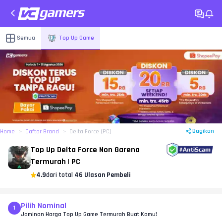
Semua
Top Up Game
Bagikan
Home
Daftar Brand
Delta Force (PC)
Top Up Delta Force Non Garena
Termurah | PC
4.9
dari total
46 Ulasan Pembeli
Pilih Nominal
1
Jaminan Harga Top Up Game Termurah Buat Kamu!