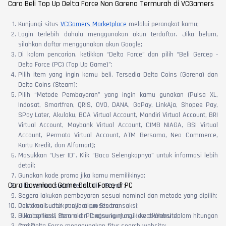
Cara Beli Top Up Delta Force Non Garena Termurah di VCGamers
Kunjungi situs
VCGamers Marketplace
melalui perangkat kamu;
Login terlebih dahulu menggunakan akun terdaftar. Jika belum,
silahkan daftar menggunakan akun Google;
Di kolom pencarian, ketikkan “Delta Force” dan pilih “Beli Gercep -
Delta Force (PC) (Top Up Game)”;
Pilih item yang ingin kamu beli. Tersedia Delta Coins (Garena) dan
Delta Coins (Steam);
Pilih “Metode Pembayaran” yang ingin kamu gunakan (Pulsa XL,
Indosat, Smartfren, QRIS, OVO, DANA, GoPay, LinkAja, Shopee Pay,
SPay Later, Akulaku, BCA Virtual Account, Mandiri Virtual Account, BRI
Virtual Account, Maybank Virtual Account, CIMB NIAGA, BSI Virtual
Account, Permata Virtual Account, ATM Bersama, Neo Commerce,
Kartu Kredit, dan Alfamart);
Masukkan “User ID”. Klik “Baca Selengkapnya” untuk informasi lebih
detail;
Gunakan kode promo jika kamu memilikinya;
Cara Download Game Delta Force di PC
Jika semua sudah terisi, klik “Bayar”;
Segera lakukan pembayaran sesuai nominal dan metode yang dipilih;
Cek email untuk melihat proses transaksi;
Pastikan sudah punya akun Steam;
Jika berhasil, item akan langsung masuk ke akunmu dalam hitungan
Buka aplikasi Steam di PC atau kunjungi lewat Website;