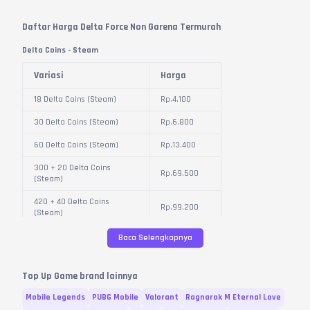
Daftar Harga Delta Force Non Garena Termurah
Delta Coins - Steam
Variasi
Harga
18 Delta Coins (Steam)
Rp.
4.100
30 Delta Coins (Steam)
Rp.
6.800
60 Delta Coins (Steam)
Rp.
13.400
300 + 20 Delta Coins
Rp.
69.500
(Steam)
420 + 40 Delta Coins
Rp.
99.200
(Steam)
680 + 70 Delta Coins
Baca Selengkapnya
Rp.
136.900
(Steam)
1.280 + 200 Delta Coins
Top Up Game brand lainnya
Rp.
273.700
(Steam)
Mobile Legends
PUBG Mobile
Valorant
Ragnarok M Eternal Love
1.680 + 300 Delta Coins
Rp.
342.100