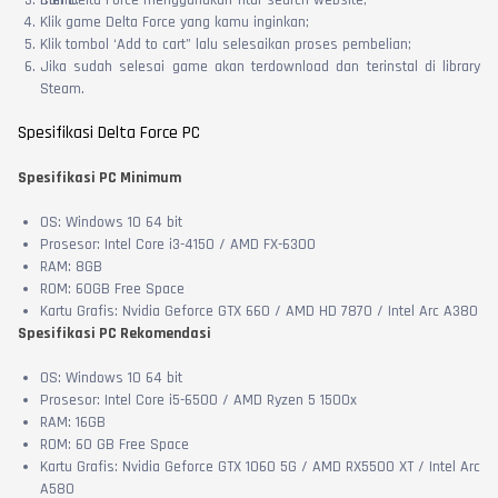
menit.
Cari Delta Force menggunakan fitur search website;
Klik game Delta Force yang kamu inginkan;
Klik tombol ‘Add to cart” lalu selesaikan proses pembelian;
Jika sudah selesai game akan terdownload dan terinstal di library
Steam.
Spesifikasi Delta Force PC
Spesifikasi PC Minimum
OS: Windows 10 64 bit
Prosesor: Intel Core i3-4150 / AMD FX-6300
RAM: 8GB
ROM: 60GB Free Space
Kartu Grafis: Nvidia Geforce GTX 660 / AMD HD 7870 / Intel Arc A380
Spesifikasi PC Rekomendasi
OS: Windows 10 64 bit
Prosesor: Intel Core i5-6500 / AMD Ryzen 5 1500x
RAM: 16GB
ROM: 60 GB Free Space
Kartu Grafis: Nvidia Geforce GTX 1060 5G / AMD RX5500 XT / Intel Arc
A580