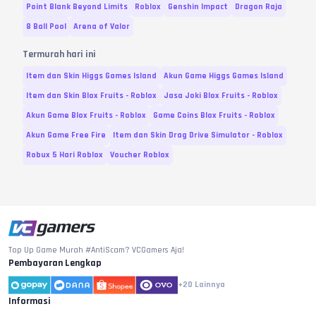
(Steam)
Point Blank Beyond Limits
Roblox
Genshin Impact
Dragon Raja
8 Ball Pool
Arena of Valor
3.280 + 670 Delta Coins
Rp.
684.400
(Steam)
Termurah hari ini
6480 +1620 Delta Coins
Rp.
1.398.300
(Steam)
Item dan Skin Higgs Games Island
Akun Game Higgs Games Island
Item dan Skin Blox Fruits - Roblox
Jasa Joki Blox Fruits - Roblox
12.960 + 3.888 Delta Coins
Rp.
2.834.000
(Steam)
Akun Game Blox Fruits - Roblox
Game Coins Blox Fruits - Roblox
12.960+3.240 Delta Coins
Akun Game Free Fire
Item dan Skin Drag Drive Simulator - Roblox
Rp.
3.179.700
(Steam)
Robux 5 Hari Roblox
Voucher Roblox
19.440 + 5.832 Delta Coins
Rp.
4.124.900
(Steam)
19.440+4.860 Delta Coins
Rp.
4.833.900
(Steam)
Variasi dan Harga diperbarui pada
06
Agustus
2026
Top Up Game Murah #AntiScam? VCGamers Aja!
Pembayaran Lengkap
+20
Lainnya
Informasi