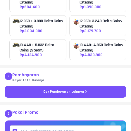
(Steam)
(Steam)
Rp
684.400
Rp
1.398.300
12.960 + 3.888 Delta Coins
12.960+3.240 Delta Coins
(Steam)
(Steam)
Rp
2.834.000
Rp
3.179.700
19.440 + 5.832 Delta
19.440+4.860 Delta Coins
Coins (Steam)
(Steam)
Rp
4.124.900
Rp
4.833.900
Pembayaran
2
Bayar Total Belanja
Cek Pembayaran Lainnya
Pakai Promo
3